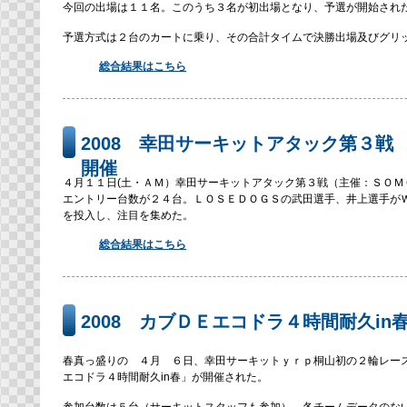
今回の出場は１１名。このうち３名が初出場となり、予選が開始され
予選方式は２台のカートに乗り、その合計タイムで決勝出場及びグリ
総合結果はこちら
2008 幸田サーキットアタック第３戦
開催
４月１１日(土・ＡＭ）幸田サーキットアタック第３戦（主催：ＳＯＭ
エントリー台数が２４台。ＬＯＳＥＤＯＧＳの武田選手、井上選手が
を投入し、注目を集めた。
総合結果はこちら
2008 カブＤＥエコドラ４時間耐久in
春真っ盛りの ４月 ６日、幸田サーキットｙｒｐ桐山初の２輪レース
エコドラ４時間耐久in春」が開催された。