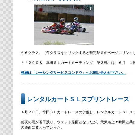
の６クラス。（各クラスをクリックすると暫定結果のページにリンク
＊「２００８ 幸田ＳＬカートミーティング 第３戦」は ６月 １
詳細は「レーシングサービスコンドウ」へお問い合わせ下さい。
レンタルカートＳＬスプリントレース
４月２０日、幸田ＳＬカートレースの併催し、レンタルカートＳＬス
前夜の雨が若干残り、ウェット路面となったが、天気も上々時間と共
の路面に変わっていった。