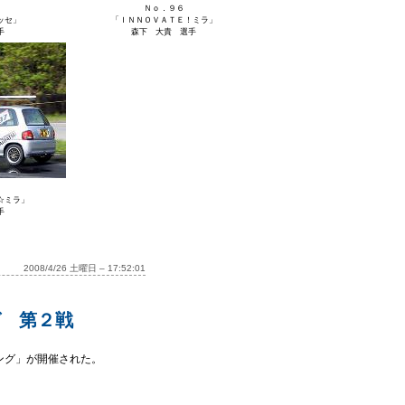
Ｎｏ．９６
ッセ」
「ＩＮＮＯＶＡＴＥ！ミラ」
手
森下 大貴 選手
☆ミラ」
手
2008/4/26 土曜日 – 17:52:01
グ 第２戦
ング」が開催された。