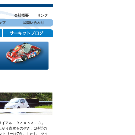
会社概要
リンク
ライアル Ｒｏｕｎｄ．３」
上がり青空ものぞき、1時間の
ントリーは7台。しかし、ツイ