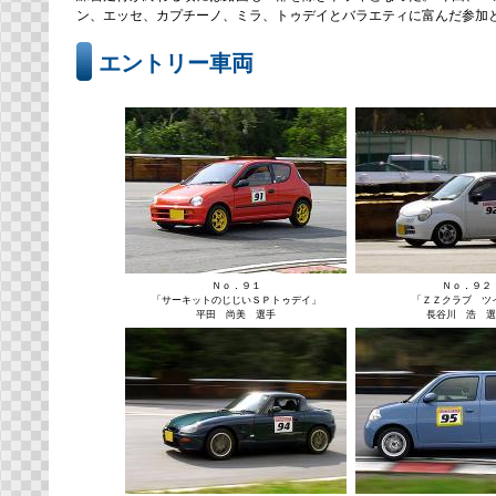
ン、エッセ、カプチーノ、ミラ、トゥデイとバラエティに富んだ参加
エントリー車両
Ｎｏ．９１
Ｎｏ．９２
「サーキットのじじいＳＰトゥデイ」
「ＺＺクラブ ツ
平田 尚美 選手
長谷川 浩 選