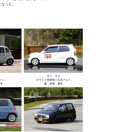
となった。
Ｎｏ．９３
イン」
「ホワイト急便旭ヶ丘店アルト」
手
森 邦寿 選手