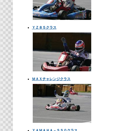
ＹＺ８５クラス
ＭＡＸチャレンジクラス
ＹＡＭＡＨＡ－ＳＳ０クラス