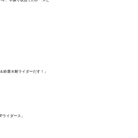
い中、手探り状態でのレースと
＆鈴鹿８耐ライダーだす！」
GPライダース」