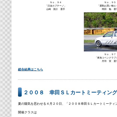
Ｎｏ．９４
Ｎｏ．９５
「日油カプチーノ」
「通勤お買い物エ
山崎 国介 選手
岡田 勉 選
Ｎｏ．９７
「東海コペンクラブ
丹羽 実 選
総合結果はこちら
２００８ 幸田ＳＬカートミーティン
夏の陽気を思わせる４月２０日、「２００８幸田ＳＬカートミーティ
開催クラスは