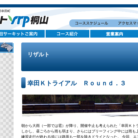
郡幸田町
リザルト
幸田Ｋトライアル Ｒｏｕｎｄ．３
朝から大雨（一部では雹）が降り、開催中止も考えられた「幸田Ｋト
しかし、昼ごろから雨も弱まり、さらにはブリーフィング中には雨も
練習走行が終わる頃には路面も一部を除きドライとなった。 今回、エ