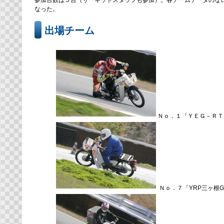
参加台数は５台（サーキットスタッフも参加）。各チームデータのな
なった。
出場チーム
Ｎｏ．１「ＹＥＧ－ＲＴ
Ｎｏ．７「YRP三ヶ根