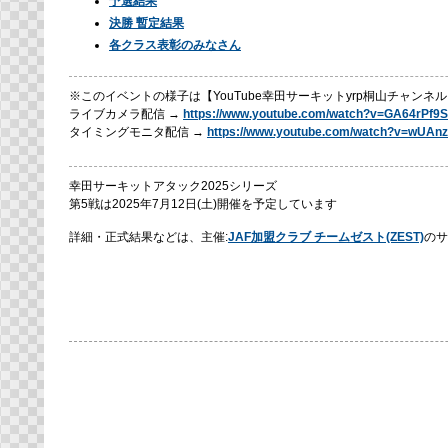
予選結果
決勝 暫定結果
各クラス表彰のみなさん
※このイベントの様子は【YouTube幸田サーキットyrp桐山チャンネ
ライブカメラ配信 →
https://www.youtube.com/watch?v=GA64rPf9
タイミングモニタ配信 →
https://www.youtube.com/watch?v=wUAnz
幸田サーキットアタック2025シリーズ
第5戦は2025年7月12日(土)開催を予定しています
詳細・正式結果などは、主催:
JAF加盟クラブ チームゼスト(ZEST)
のサ