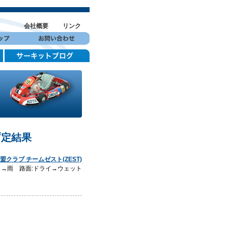
会社概要
リンク
暫定結果
加盟クラブ チームゼスト(ZEST)
くもり→雨 路面:ドライ→ウェット