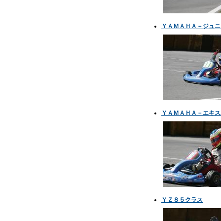
ＹＡＭＡＨＡ－ジュニ
ＹＡＭＡＨＡ－エキス
ＹＺ８５クラス