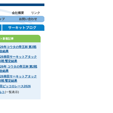
会社概要
リンク
ト新着記事
026年コウタの帝王杯 第3戦
合結果
026幸田サーキットアタック
5戦 暫定結果
026年 コウタの帝王杯 第2戦
合結果
026幸田サーキットアタック
3戦 暫定結果
田ピッコロレース2026
ルト
(一覧表示)