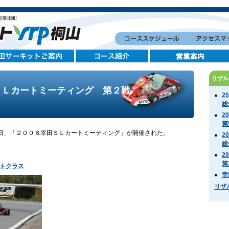
郡幸田町
リザル
ＳＬカートミーティング 第２戦
2
総
2
第
日、「２００８幸田ＳＬカートミーティング」が開催された。
2
総
2
第
トクラス
幸
リザ