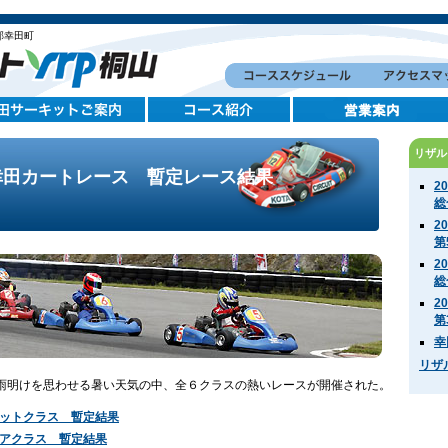
郡幸田町
リザル
幸田カートレース 暫定レース結果
2
総
2
第
2
総
2
第
幸
リザ
雨明けを思わせる暑い天気の中、全６クラスの熱いレースが開催された。
ットクラス 暫定結果
アクラス 暫定結果