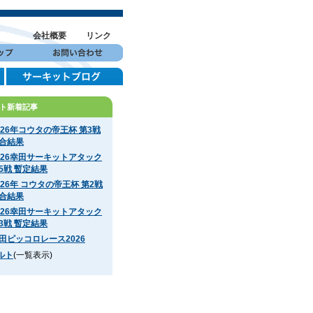
会社概要
リンク
ト新着記事
026年コウタの帝王杯 第3戦
合結果
026幸田サーキットアタック
5戦 暫定結果
026年 コウタの帝王杯 第2戦
合結果
026幸田サーキットアタック
3戦 暫定結果
田ピッコロレース2026
ルト
(一覧表示)