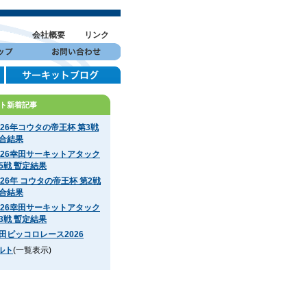
会社概要
リンク
ト新着記事
026年コウタの帝王杯 第3戦
合結果
026幸田サーキットアタック
5戦 暫定結果
026年 コウタの帝王杯 第2戦
合結果
026幸田サーキットアタック
3戦 暫定結果
田ピッコロレース2026
ルト
(一覧表示)