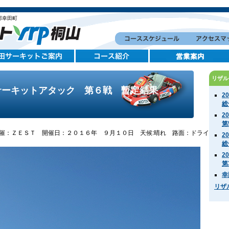
郡幸田町
リザル
サーキットアタック 第６戦 暫定結果
2
総
2
第
催：ＺＥＳＴ 開催日：２０１６年 ９月１０日 天候:晴れ 路面：ドライ
2
総
2
第
幸
リザ