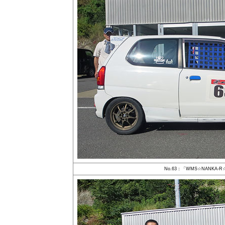
No.63：「WMS☆NANKA