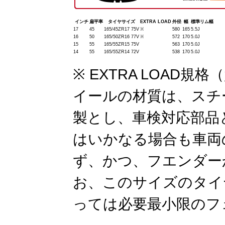
インチ
扁平率
タイヤサイズ
EXTRA LOAD
外径
幅
標準リム幅
17
45
165/45ZR17 75V
※
580
165
5.5J
16
50
165/50ZR16 77V
※
572
170
5.0J
15
55
165/55ZR15 75V
563
170
5.0J
14
55
165/55ZR14 72V
538
170
5.0J
※ EXTRA LOAD
イールの材質は、スチ
製とし、車検対応部品
はいかなる場合も車両
ず、かつ、フエンダー
お、このサイズのタイ
っては必要最小限のフ