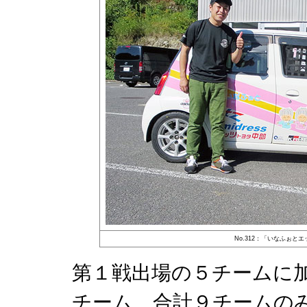
No.312：「いなふぉと
第１戦出場の５チームに
チーム、合計９チームの