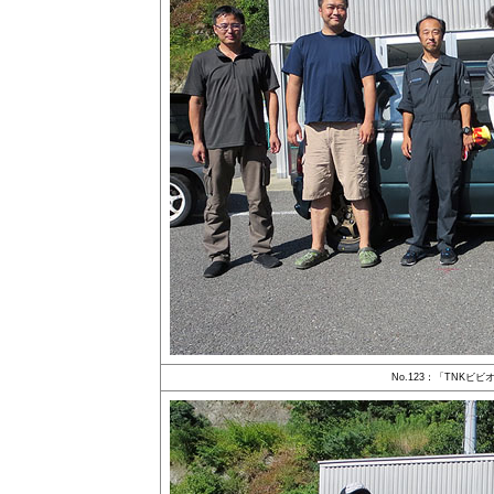
No.123：「TNKビ