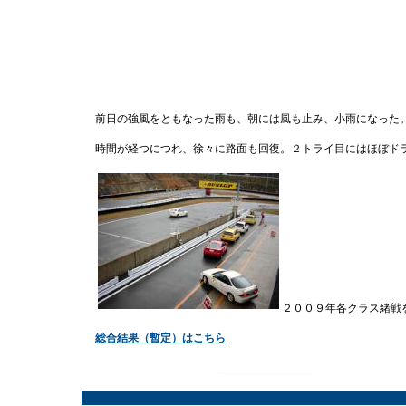
前日の強風をともなった雨も、朝には風も止み、小雨になった
時間が経つにつれ、徐々に路面も回復。２トライ目にはほぼド
２００９年各クラス緒戦
総合結果（暫定）はこちら