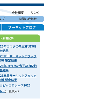
会社概要
リンク
ト新着記事
026年コウタの帝王杯 第3戦
合結果
026幸田サーキットアタック
5戦 暫定結果
026年 コウタの帝王杯 第2戦
合結果
026幸田サーキットアタック
3戦 暫定結果
田ピッコロレース2026
ルト
(一覧表示)