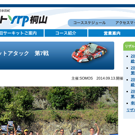
郡幸田町
リザル
キットアタック 第7戦
2
）
総
2
第
主催:SOMOS 2014.09.13.開催
2
総
2
第
幸
リザ