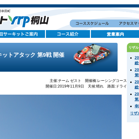
郡幸田町
リザル
キットアタック 第9戦 開催
2
総
2
第
主催:チーム ゼスト 開催橋:レーシングコース
2
開催日:2019年11月9日 天候:晴れ 路面:ドライ
総
2
第
幸
リザ