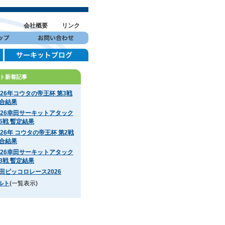
会社概要
リンク
ト新着記事
026年コウタの帝王杯 第3戦
合結果
026幸田サーキットアタック
5戦 暫定結果
026年 コウタの帝王杯 第2戦
合結果
026幸田サーキットアタック
3戦 暫定結果
田ピッコロレース2026
ルト
(一覧表示)