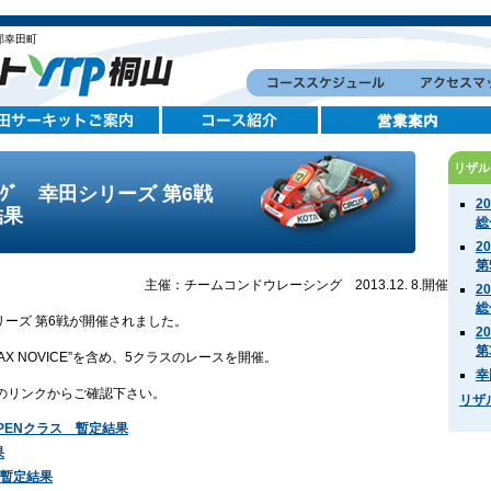
郡幸田町
リザル
ｰﾃｨﾝｸﾞ 幸田シリーズ 第6戦
2
結果
総
2
第
主催：チームコンドウレーシング 2013.12. 8.開催
2
総
 幸田シリーズ 第6戦が開催されました。
2
第
X NOVICE”を含め、5クラスのレースを開催。
幸
のリンクからご確認下さい。
リザ
-OPENクラス 暫定結果
果
 暫定結果