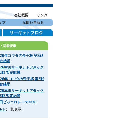
会社概要
リンク
ト新着記事
026年コウタの帝王杯 第3戦
合結果
026幸田サーキットアタック
5戦 暫定結果
026年 コウタの帝王杯 第2戦
合結果
026幸田サーキットアタック
3戦 暫定結果
田ピッコロレース2026
ルト
(一覧表示)