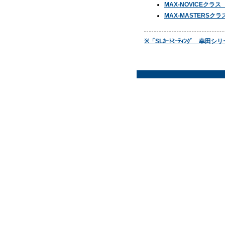
MAX-NOVICEクラ
MAX-MASTERSク
※「SLｶｰﾄﾐｰﾃｨﾝｸﾞ