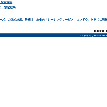
ス 暫定結果
ラス 暫定結果
 幸田シリーズ」の正式結果、詳細は、主催の「レーシングサービス コンドウ」ＨＰでご確
Copyright(C) KOTA CIRCU