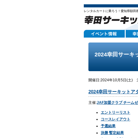
レンタルカートに乗ろう！愛知県額田
2024幸田サーキ
開催日:2024年10月5日(土
2024幸田サーキットア
主催:
JAF加盟クラブ チームゼス
エントリーリスト
コースレイアウト
予選結果
決勝 暫定結果