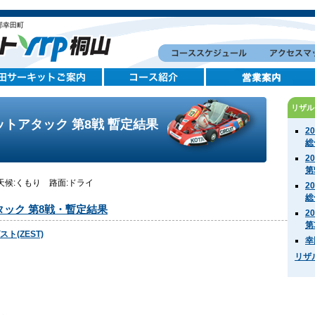
郡幸田町
リザル
ットアタック 第8戦 暫定結果
2
総
2
第
) 天候:くもり 路面:ドライ
2
総
タック 第8戦・暫定結果
2
第
ト(ZEST)
幸
リザ