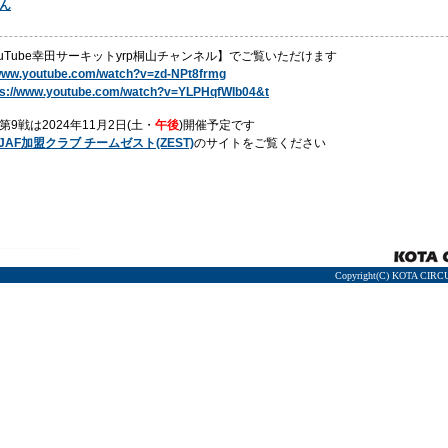
ん
uTube幸田サーキットyrp桐山チャンネル】でご覧いただけます
/www.youtube.com/watch?v=zd-NPt8frmg
ps://www.youtube.com/watch?v=YLPHqfWIb04&t
9戦は2024年11月2日(土・
午後
)開催予定です
JAF加盟クラブ チームゼスト(ZEST)
のサイトをご覧ください
Copyright(C) KOTA CIRCU