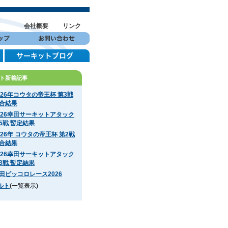
会社概要
リンク
ト新着記事
026年コウタの帝王杯 第3戦
合結果
026幸田サーキットアタック
5戦 暫定結果
026年 コウタの帝王杯 第2戦
合結果
026幸田サーキットアタック
3戦 暫定結果
田ピッコロレース2026
ルト
(一覧表示)