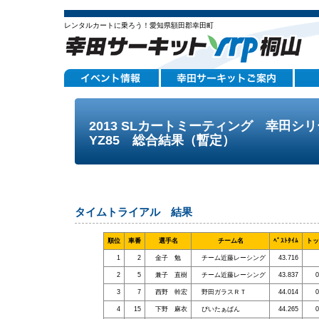
レンタルカートに乗ろう！愛知県額田郡幸田町
2013 SLカートミーティング 幸田シ
YZ85 総合結果（暫定）
タイムトライアル 結果
順位
車番
選手名
チーム名
ﾍﾞｽﾄﾀｲﾑ
トッ
1
2
金子 勉
チーム近藤レーシング
43.716
2
5
兼子 直樹
チーム近藤レーシング
43.837
0
3
7
西野 幹宏
野田ガラスＲＴ
44.014
0
4
15
下野 麻衣
ぴいたぁぱん
44.265
0