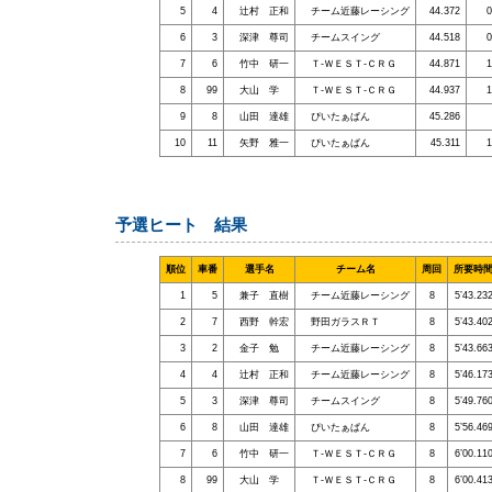
5
4
辻村 正和
チーム近藤レーシング
44.372
0
6
3
深津 尊司
チームスイング
44.518
0
7
6
竹中 研一
Ｔ-ＷＥＳＴ-ＣＲＧ
44.871
1
8
99
大山 学
Ｔ-ＷＥＳＴ-ＣＲＧ
44.937
1
9
8
山田 達雄
ぴいたぁぱん
45.286
10
11
矢野 雅一
ぴいたぁぱん
45.311
1
予選ヒート 結果
順位
車番
選手名
チーム名
周回
所要時
1
5
兼子 直樹
チーム近藤レーシング
8
5’43.23
2
7
西野 幹宏
野田ガラスＲＴ
8
5’43.40
3
2
金子 勉
チーム近藤レーシング
8
5’43.66
4
4
辻村 正和
チーム近藤レーシング
8
5’46.17
5
3
深津 尊司
チームスイング
8
5’49.76
6
8
山田 達雄
ぴいたぁぱん
8
5’56.46
7
6
竹中 研一
Ｔ-ＷＥＳＴ-ＣＲＧ
8
6’00.11
8
99
大山 学
Ｔ-ＷＥＳＴ-ＣＲＧ
8
6’00.41