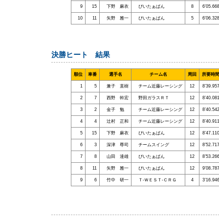
9
15
下野 麻衣
ぴいたぁぱん
8
6’05.66
10
11
矢野 雅一
ぴいたぁぱん
5
6’06.32
決勝ヒート 結果
順位
車番
選手名
チーム名
周回
所要時
1
5
兼子 直樹
チーム近藤レーシング
12
8’39.95
2
7
西野 幹宏
野田ガラスＲＴ
12
8’40.08
3
2
金子 勉
チーム近藤レーシング
12
8’40.54
4
4
辻村 正和
チーム近藤レーシング
12
8’40.91
5
15
下野 麻衣
ぴいたぁぱん
12
8’47.11
6
3
深津 尊司
チームスイング
12
8’52.71
7
8
山田 達雄
ぴいたぁぱん
12
8’53.26
8
11
矢野 雅一
ぴいたぁぱん
12
9’08.78
9
6
竹中 研一
Ｔ-ＷＥＳＴ-ＣＲＧ
4
3’16.94