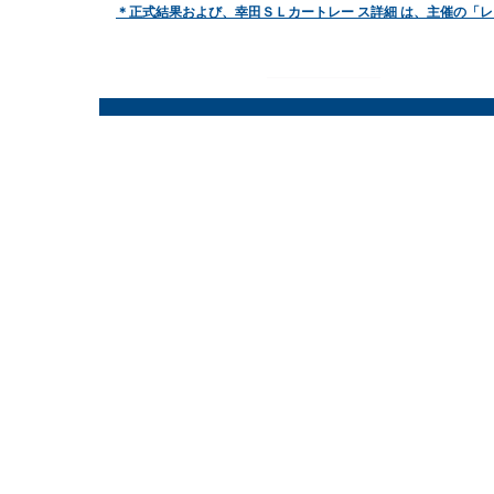
＊正式結果および、幸田ＳＬカートレー ス詳細 は、主催の「