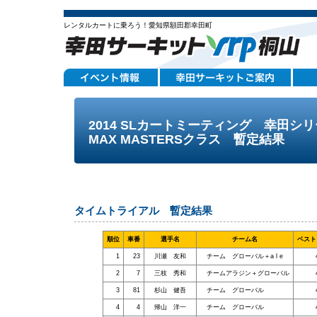
レンタルカートに乗ろう！愛知県額田郡幸田町
2014 SLカートミーティング 幸田シ
MAX MASTERSクラス 暫定結果
タイムトライアル 暫定結果
順位
車番
選手名
チーム名
ベスト
1
23
川瀬 友和
チーム グローバル＋a l e
2
7
三枝 秀和
チームアラジン＋グローバル
3
81
杉山 健吾
チーム グローバル
4
4
帰山 洋一
チーム グローバル