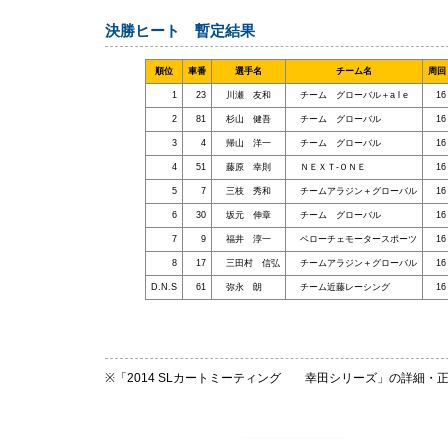
決勝ヒート 暫定結果
順位
車番
選手名
チーム名
周回
1
23
川瀬 友和
チーム グローバル＋a l e
16
2
81
杉山 健吾
チーム グローバル
16
3
4
帰山 洋一
チーム グローバル
16
4
51
藤原 幸則
ＮＥＸＴ-ＯＮＥ
16
5
7
三枝 秀和
チームアラジン＋グローバル
16
6
30
坂元 伸章
チーム グローバル
16
7
9
福井 淳一
ベローチェモータースポーツ
16
8
17
三田村 信弘
チームアラジン＋グローバル
16
D.N.S
61
弥永 朗
チーム近藤レーシング
16
※「2014 SLカートミーティング 幸田シリーズ」の詳細・