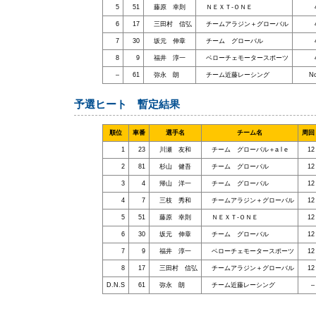
5
51
藤原 幸則
ＮＥＸＴ-ＯＮＥ
6
17
三田村 信弘
チームアラジン＋グローバル
7
30
坂元 伸章
チーム グローバル
8
9
福井 淳一
ベローチェモータースポーツ
–
61
弥永 朗
チーム近藤レーシング
N
予選ヒート 暫定結果
順位
車番
選手名
チーム名
周回
1
23
川瀬 友和
チーム グローバル＋a l e
12
2
81
杉山 健吾
チーム グローバル
12
3
4
帰山 洋一
チーム グローバル
12
4
7
三枝 秀和
チームアラジン＋グローバル
12
5
51
藤原 幸則
ＮＥＸＴ-ＯＮＥ
12
6
30
坂元 伸章
チーム グローバル
12
7
9
福井 淳一
ベローチェモータースポーツ
12
8
17
三田村 信弘
チームアラジン＋グローバル
12
D.N.S
61
弥永 朗
チーム近藤レーシング
–