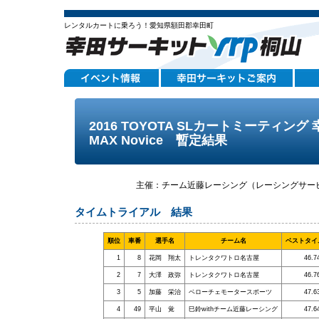
レンタルカートに乗ろう！愛知県額田郡幸田町
2016 TOYOTA SLカートミーティン
MAX Novice 暫定結果
主催：チーム近藤レーシング（レーシングサー
タイムトライアル 結果
順位
車番
選手名
チーム名
ベストタイ
1
8
花岡 翔太
トレンタクワトロ名古屋
46.7
2
7
大澤 政弥
トレンタクワトロ名古屋
46.7
3
5
加藤 栄治
ベローチェモータースポーツ
47.6
4
49
平山 覚
巳鈴withチーム近藤レーシング
47.6