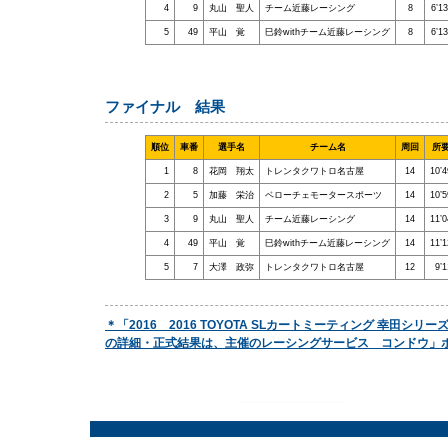
4
9
丸山 聖人
チーム近藤レーシング
8
6’1
5
49
平山 覚
巳鈴withチーム近藤レーシング
8
6’1
ファイナル 結果
順位
車番
選手名
チーム名
周回
所
1
8
花岡 翔太
トレンタクワトロ名古屋
14
10’4
2
5
加藤 栄治
ベローチェモータースポーツ
14
10’5
3
9
丸山 聖人
チーム近藤レーシング
14
11’0
4
49
平山 覚
巳鈴withチーム近藤レーシング
14
11’1
5
7
大澤 政弥
トレンタクワトロ名古屋
12
9’
＊「2016 2016 TOYOTA SLカートミーティング 幸田シリー
の詳細・正式結果は、主催のレーシングサービス コンドウ」