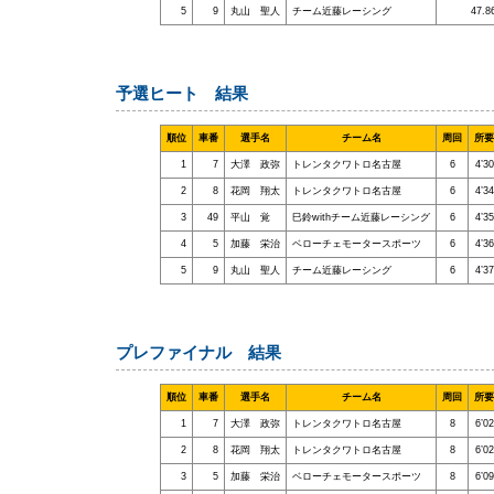
5
9
丸山 聖人
チーム近藤レーシング
47.8
予選ヒート 結果
順位
車番
選手名
チーム名
周回
所要
1
7
大澤 政弥
トレンタクワトロ名古屋
6
4’3
2
8
花岡 翔太
トレンタクワトロ名古屋
6
4’3
3
49
平山 覚
巳鈴withチーム近藤レーシング
6
4’3
4
5
加藤 栄治
ベローチェモータースポーツ
6
4’3
5
9
丸山 聖人
チーム近藤レーシング
6
4’3
プレファイナル 結果
順位
車番
選手名
チーム名
周回
所要
1
7
大澤 政弥
トレンタクワトロ名古屋
8
6’0
2
8
花岡 翔太
トレンタクワトロ名古屋
8
6’0
3
5
加藤 栄治
ベローチェモータースポーツ
8
6’0