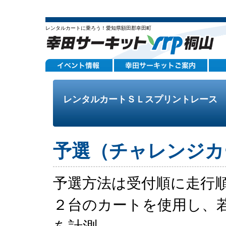
レンタルカートに乗ろう！愛知県額田郡幸田町
レンタルカートＳＬスプリントレース
予選（チャレンジカ
予選方法は受付順に走行
２台のカートを使用し、