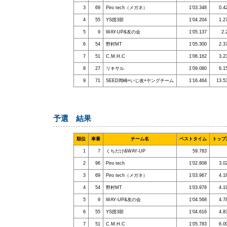
3
69
Piro tech（メガネ）
1’03.348
0.4
4
55
YS団3部
1’04.204
1.2
5
9
WAY-UP&友の会
1’05.137
2.
6
54
野村MT
1’05.300
2.3
7
51
C.M.H.C
1’06.162
3.2
8
27
リキサル
1’09.080
6.1
9
71
SEED岡崎+いじ改+ヤングチーム
1’16.464
13.5
予選 結果
順位
車番
チーム名
ベストタイム
トップ
1
7
くちだけ&WAY‐UP
59.783
2
96
Piro tech
1’02.808
3.0
3
69
Piro tech（メガネ）
1’03.967
4.1
4
54
野村MT
1’03.978
4.1
5
9
WAY‐UP&友の会
1’04.568
4.7
6
55
YS団3部
1’04.616
4.8
7
51
C.M.H.C
1’05.783
6.0