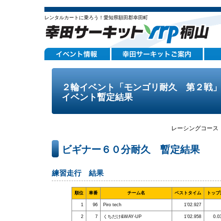
レンタルカートに乗ろう！愛知県額田郡幸田町
２輪イベント「モンゴリ耐久 第２戦
イベント暫定結果
レーシングコース
ビギナー６０分耐久 暫定結果
練習走行 結果
順位
車番
チーム名
ベストタイム
トップ
1
96
Piro tech
1’02.927
2
7
くちだけ&WAY‐UP
1’02.958
0.0