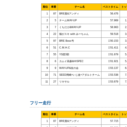
順位
車番
チーム名
ベストタイム
トッ
1
87
BRE貴&アンディ
56.476
2
5
チームWAY-UP
57.969
1
3
7
くちだけ&WAY-UP
58.963
2
4
22
猫がスキ with みーちゃん
59.518
3
5
97
BRE Boss号
1’00.153
3
6
51
C.M.H.C
1’01.411
4
7
55
YS団3部
1’01.679
5
8
6
カムイ高森&HISPEC
1’01.921
5
9
9
WAY-UP&友の会
1’03.137
6
10
71
SEED岡崎+いじ改+アダルトチーム
1’03.538
7
11
27
リキサル
1’03.679
7
フリー走行
順位
車番
チーム名
ベストタイム
トッ
1
87
BRE貴&アンディ
57.715