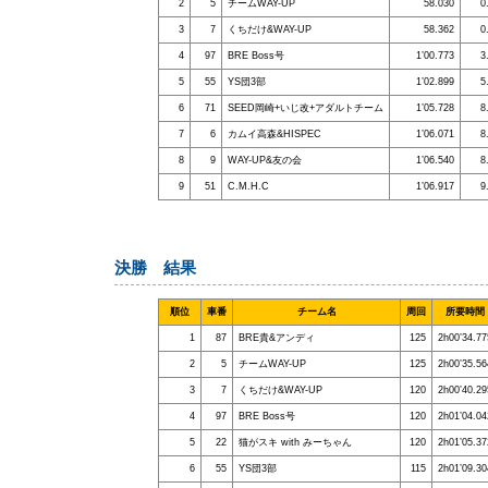
2
5
チームWAY-UP
58.030
0
3
7
くちだけ&WAY-UP
58.362
0
4
97
BRE Boss号
1’00.773
3
5
55
YS団3部
1’02.899
5
6
71
SEED岡崎+いじ改+アダルトチーム
1’05.728
8
7
6
カムイ高森&HISPEC
1’06.071
8
8
9
WAY-UP&友の会
1’06.540
8
9
51
C.M.H.C
1’06.917
9
決勝 結果
順位
車番
チーム名
周回
所要時間
1
87
BRE貴&アンディ
125
2h00’34.77
2
5
チームWAY-UP
125
2h00’35.56
3
7
くちだけ&WAY-UP
120
2h00’40.29
4
97
BRE Boss号
120
2h01’04.04
5
22
猫がスキ with みーちゃん
120
2h01’05.37
6
55
YS団3部
115
2h01’09.30