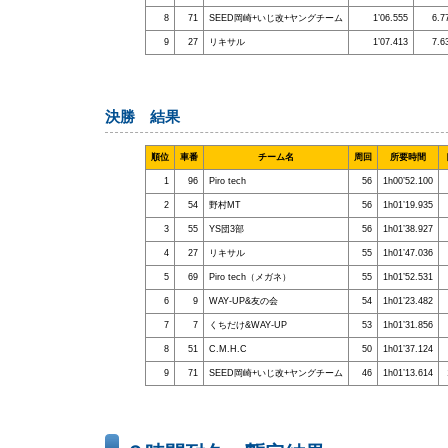
8
71
SEED岡崎+いじ改+ヤングチーム
1’06.555
6.7
9
27
リキサル
1’07.413
7.6
決勝 結果
順位
車番
チーム名
周回
所要時間
1
96
Piro tech
56
1h00’52.100
2
54
野村MT
56
1h01’19.935
3
55
YS団3部
56
1h01’38.927
4
27
リキサル
55
1h01’47.036
5
69
Piro tech（メガネ）
55
1h01’52.531
6
9
WAY‐UP&友の会
54
1h01’23.482
7
7
くちだけ&WAY‐UP
53
1h01’31.856
8
51
C.M.H.C
50
1h01’37.124
9
71
SEED岡崎+いじ改+ヤングチーム
46
1h01’13.614