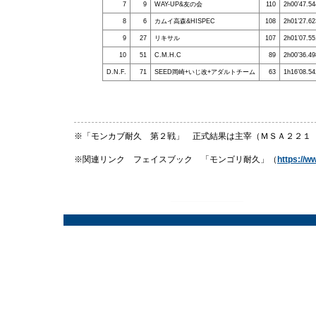
7
9
WAY-UP&友の会
110
2h00’47.54
8
6
カムイ高森&HISPEC
108
2h01’27.62
9
27
リキサル
107
2h01’07.55
10
51
C.M.H.C
89
2h00’36.49
D.N.F.
71
SEED岡崎+いじ改+アダルトチーム
63
1h16’08.54
※「モンカブ耐久 第２戦」 正式結果は主宰（ＭＳＡ２２１ u
※関連リンク フェイスブック 「モンゴリ耐久」（
https:/