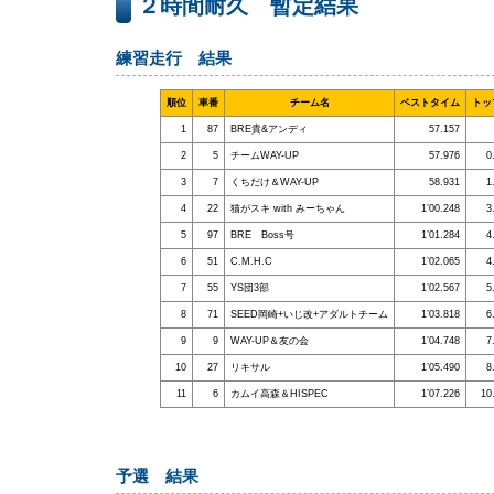
２時間耐久 暫定結果
練習走行 結果
順位
車番
チーム名
ベストタイム
トッ
1
87
BRE貴&アンディ
57.157
2
5
チームWAY-UP
57.976
0
3
7
くちだけ＆WAY-UP
58.931
1
4
22
猫がスキ with みーちゃん
1’00.248
3
5
97
BRE Boss号
1’01.284
4
6
51
C.M.H.C
1’02.065
4
7
55
YS団3部
1’02.567
5
8
71
SEED岡崎+いじ改+アダルトチーム
1’03.818
6
9
9
WAY-UP＆友の会
1’04.748
7
10
27
リキサル
1’05.490
8
11
6
カムイ高森＆HISPEC
1’07.226
10
予選 結果