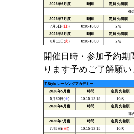
2026年6月度
時間
定員 先着順
都
2026年7月度
時間
定員 先着順
7月5日(
(日)
)
8:30-10:00
2名
2026年8月度
時間
定員 先着順
8月11日(
火
)
8:30-10:00
2名
開催日時・参加予約期
ります予めご了解願い
T-Style レーシングアカデミー
2026年5月度
時間
定員 先着順
5月30日(
土
)
10:15-12:15
10名
2026年6月度
時間
定員 先着順
都
2026年7月度
時間
定員 先着順
7月5日(
(日)
)
10:15-12:15
10名