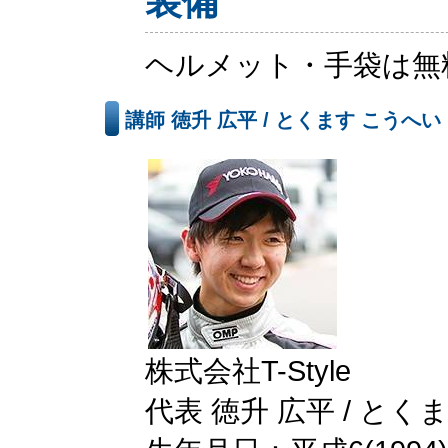
装備
ヘルメット・手袋は無
講師 徳升 広平 / とくます こうへい
株式会社T-Style
代表 徳升 広平 / とく