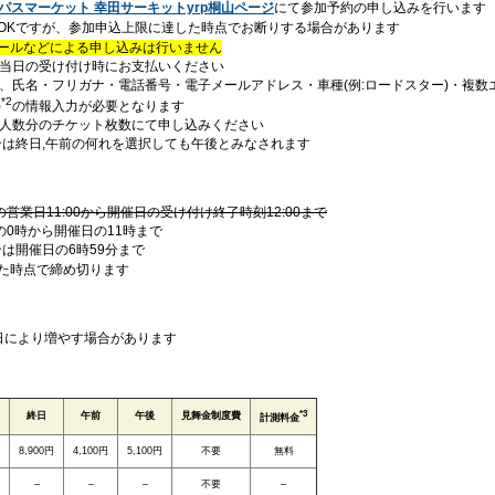
パスマーケット 幸田サーキットyrp桐山ページ
にて参加予約の申し込みを行います
OKですが、参加申込上限に達した時点でお断りする場合があります
ールなどによる申し込みは行いません
当日の受け付け時にお支払いください
、氏名・フリガナ・電話番号・電子メールアドレス・車種(例:ロードスター)・複数エ
*2
)
の情報入力が必要となります
人数分のチケット枚数にて申し込みください
場合は終日,午前の何れを選択しても午後とみなされます
営業日11:00から開催日の受け付け終了時刻12:00まで
の0時から開催日の11時まで
は開催日の6時59分まで
た時点で締め切ります
催日により増やす場合があります
*3
終日
午前
午後
見舞金制度費
計測料金
8,900円
4,100円
5,100円
不要
無料
–
–
–
不要
–