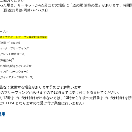
ご協力ください
った場合、サーキットから5分ほどの場所に「道の駅 筆柿の里」があります、時間
田
〔国道23号線(岡崎バイパス)〕
ープン
路上でのゲートオープン前の駐停車禁止
(終日・午前のみ)
ォーク・ブリーフィング
(パレット練習コース)
*1
(午後のみ)
のお話を聞きながらの昼食
ィング・コースウォーク
(タイムアタック練習コース)
告なく変更する場合があります予めご了解願います
走行のブリーフィングがありますので12時までに受け付けを済ませてください。
り12時までに受け付けが出来ない方は、13時から午後の走行前までに受け付けを済ま
はCLOSEとなりますので受け付け業務は行いません)
費用