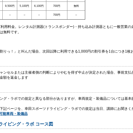
9,500円
5,100円
6,100円
700円
無料
–
–
–
700円
–
装置利用料金。レンタル計測器(トランスポンダー)・持ち込み計測器ともに一般営業
は無料です。
割りっ！」と叫んだ場合、次回以降に利用できる1,000円の割引券を1台につき1枚
ャンセルまたは主催者側の判断によりやむを得ず中止が決定された場合、事前支払
金額を返金します
ング・ラボでの規定と異なる部分がありますが、車両規定・装備品については基本
下記ページを、幸田スポーツドライビング・ラボでの規定は当日、講師にお聞きく
行可能車両・装備品
ドライビング・ラボ コース図