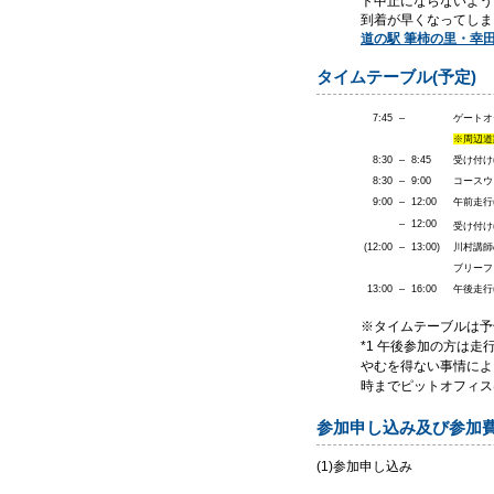
ト中止にならないよう
到着が早くなってしま
道の駅 筆柿の里・幸
タイムテーブル(予定)
7:45
–
ゲートオ
※周辺道
8:30
–
8:45
受け付け
8:30
–
9:00
コースウ
9:00
–
12:00
午前走行
–
12:00
受け付け
(12:00
–
13:00)
川村講師
ブリーフ
13:00
–
16:00
午後走行
※タイムテーブルは予
*1 午後参加の方は
やむを得ない事情によ
時までピットオフィス
参加申し込み及び参加
(1)参加申し込み