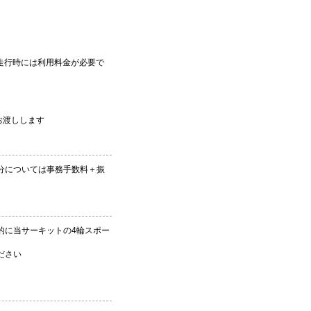
の走行時には利用料金が必要で
お渡しします
分については事務手数料＋振
的に当サーキットの4輪スポー
ださい