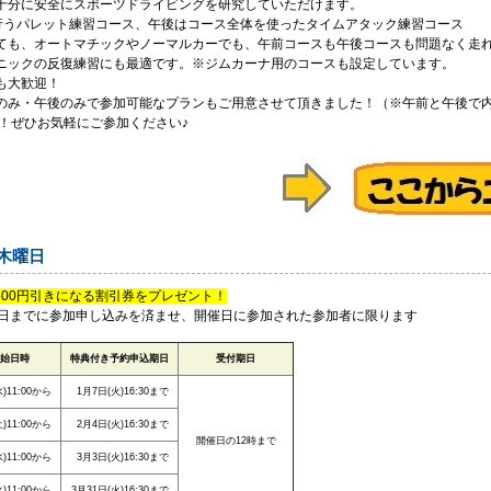
十分に安全にスポーツドライビングを研究していただけます。
で行うパレット練習コース、午後はコース全体を使ったタイムアタック練習コース
ても、オートマチックやノーマルカーでも、午前コースも午後コースも問題なく走
ニックの反復練習にも最適です。※ジムカーナ用のコースも設定しています。
も大歓迎！
のみ・午後のみで参加可能なプランもご用意させて頂きました！（※午前と午後で
す！ぜひお気軽にご参加ください♪
1木曜日
500円引きになる割引券をプレゼント！
日までに参加申し込みを済ませ、開催日に参加された参加者に限ります
始日時
特典付き予約申込期日
受付期日
)11:00から
1月7日(火)16:30まで
)11:00から
2月4日(火)16:30まで
開催日の12時まで
)11:00から
3月3日(火)16:30まで
)11:00から
3月31日(火)16:30まで