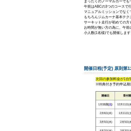
まったくのノーマルカーでも
午前はABCの3つのコース
マニュアルミッションでなく
もちろんジムカーナ基本テク
サーキット走行が初めての方
お時間が無い方の為に、午前
小人数(1名様)でも開催しま
開催日程(予定) 原則第
次回の参加料金が1台
※特典付き予約申込期
開催日
受付開
1月
11日(
土
)
12月11日(水
2月6日(木)
1月11日(土
3月5日(木)
2月5日(水
4月2日(木)
3月3日(火