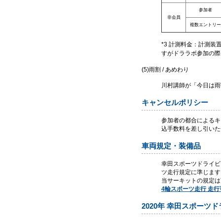
参加者
非会員
複数エントリー
*3 計測料金：計測
すがドララボ参加の際
(5)雨割 / あめわり
川村講師が「今日は雨
キャンセルポリシー
参加者の都合によるキ
込手数料を差し引いた
車両規定・装備品
幸田スポーツドライビ
ツ走行規定に準じます
当サーキットの規定は
4輪スポーツ走行 走
2020年 幸田スポーツ