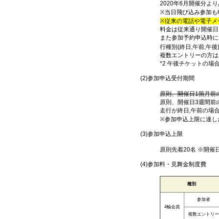
2020年6月開催分より
※当日飛び込み参加も
※従来の電話や電子メ
料金は従来通り開催日
また参加予約申込時に
行種別(終日,午前,午後
複数エントリーの方は
*2 午後チケットの
(2)参加申込受付期間
原則、開催日1箇月前の
原則、開催日3週間前
走行が終日,午前の場合
※参加申込上限に達し
(3)参加申込上限
原則先着20名 ※開
(4)参加料・見舞金制度費
種別
参加者
4輪会員
複数エントリー