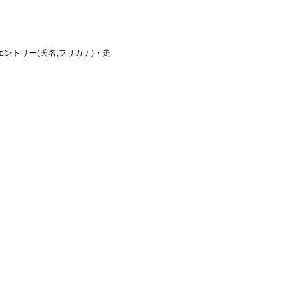
ントリー(氏名,フリガナ)・走