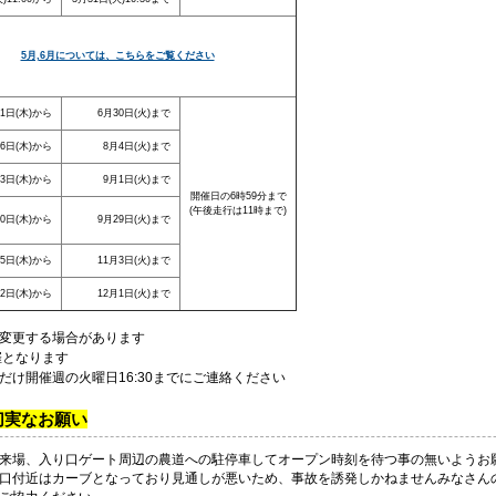
5月,6月については、こちらをご覧ください
11日(木)から
6月30日(火)まで
16日(木)から
8月4日(火)まで
13日(木)から
9月1日(火)まで
開催日の6時59分まで
(午後走行は11時まで)
10日(木)から
9月29日(火)まで
15日(木)から
11月3日(火)まで
12日(木)から
12月1日(火)まで
変更する場合があります
開催となります
だけ開催週の火曜日16:30までにご連絡ください
切実なお願い
来場、入り口ゲート周辺の農道への駐停車してオープン時刻を待つ事の無いようお
口付近はカーブとなっており見通しが悪いため、事故を誘発しかねませんみなさん