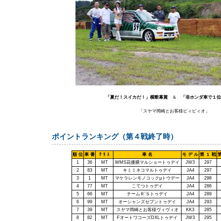
「夏だ！スイカだ！」横断幕賞
＆
「非ホンダ車で１位
「スヤマ岡崎とお客様ビィビィオ」
ポイントランキング（第４戦終了時）
順 位
車 番
ｸ ﾗ ｽ
車 名
モ デ ル
第 １ 戦
第
1
36
MT
WMS花優膳マルショートゥデイ
JW3
297
2
83
MT
キミミネコマルトゥデイ
JA4
297
3
1
MT
マケラレンモノコックμ
トウデー
JA4
298
4
77
MT
こてつトゥデイ
JA4
286
5
66
MT
チームＲ
’
Ｓトゥデイ
JA4
289
6
99
MT
オーシャンズセブントゥデイ
JA4
293
7
39
MT
スヤマ岡崎とお客様ヴィヴィオ
KK3
285
8
82
MT
F
オートワコーズ
DXL
トゥデイ
JW3
295