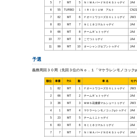
5
7
MT
5
ＮＩＷＡバードＮＯＫＳトゥデイ
JA4
6
55
TURBO
1
ＩＲＩＤＩＵＭ アルト
CN2
7
82
MT
6
ＦオートワコーズＤＸＬトゥデイ
JW3
8
83
MT
7
キミミネコマルトゥデイ
JA4
9
66
MT
8
チームＲ’ｓトゥデイ
JA4
10
77
MT
9
こてつトゥデイ
JA4
11
99
MT
10
オーシャンズセブントゥデイ
JA4
予選
義務周回３０周（先回３位のＮｏ．１「マケラレンモノコックμ
順位
車番
ｸﾗｽ
順
車 名
モデ
1
82
MT
1
ＦオートワコーズＤＸＬトゥデイ
JW3
2
66
MT
2
チームＲ’ｓトゥデイ
JA4
3
36
MT
3
ＷＭＳ花優膳マルショートゥデイ
JW3
4
1
MT
4
マケラーレンモノコックμトゥデイ
JA4
5
23
MT
5
チームミニトゥデイ
JA4
6
83
MT
6
キミミネコマルトゥデイ
JA4
7
7
MT
7
ＮＩＷＡバードＮＯＫＳトゥデイ
JA4