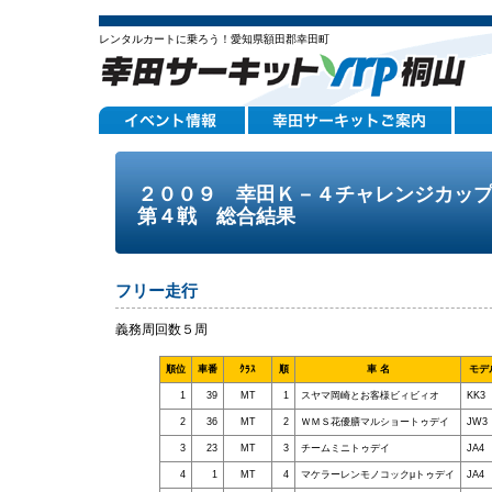
レンタルカートに乗ろう！愛知県額田郡幸田町
２００９ 幸田Ｋ－４チャレンジカッ
第４戦 総合結果
フリー走行
義務周回数５周
順位
車番
ｸﾗｽ
順
車 名
モデ
1
39
MT
1
スヤマ岡崎とお客様ビィビィオ
KK3
2
36
MT
2
ＷＭＳ花優膳マルショートゥデイ
JW3
3
23
MT
3
チームミニトゥデイ
JA4
4
1
MT
4
マケラーレンモノコックμトゥデイ
JA4