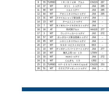
9
55
TURBO
ＩＲＩＤＩＵＭ アルト
CN21S
267
10
37
MT
タツミ トゥデイ
JA4
285
11
88
MT
ミルトゥデー
JA4
285
12
84
MT
アオミミネコマルトゥデイ
JA4
295
13
31
MT
スマイルショップ多治見トゥデイ
JA4
–
14
23
MT
チームミニトゥデイ
JA4
–
15
7
MT
ＮＩＷＡバードＮＯＫＳトゥデイ
JA4
–
16
16
AT
GUOB
アルト
HA11S
277
17
3
MT
ウッドペッカートゥデイ
JA2
272
18
57
MT
ホンダカーズ多治見南トゥデイ
JA4
–
19
85
MT
シロミミネコマルトゥデイ
JA4
–
20
27
MT
ＮＳＯ−４ビストロビビオ
KK3
–
21
10
MT
ディボテッドパートナートゥデイ
JA4
277
22
18
MT
耐久上等＋α
・ミラ
L700V
–
23
33
MT
mcm
トゥデイ
JA4
272
24
11
MT
くんきち ミラ
L502
–
25
21
TURBO
ＡＰ−ＺＥＳＴ☆ＭＡＣセルボ
CN22S
253
26
51
MT
ＣＣＣアディオットトゥデイ
JA4
–