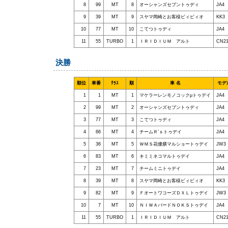
8
99
MT
8
オーシャンズセブントゥディ
JA4
9
39
MT
9
スヤマ岡崎とお客様ビィビィオ
KK3
10
77
MT
10
こてつトゥディ
JA4
11
55
TURBO
1
ＩＲＩＤＩＵＭ アルト
CN2
決勝
順位
車番
ｸﾗｽ
順
車 名
モデ
1
1
MT
1
マケラーレンモノコックμトゥデイ
JA4
2
99
MT
2
オーシャンズセブントゥディ
JA4
3
77
MT
3
こてつトゥディ
JA4
4
66
MT
4
チームＲ’ｓトゥデイ
JA4
5
36
MT
5
ＷＭＳ花優膳マルショートゥデイ
JW3
6
83
MT
6
キミミネコマルトゥデイ
JA4
7
23
MT
7
チームミニトゥデイ
JA4
8
39
MT
8
スヤマ岡崎とお客様ビィビィオ
KK3
9
82
MT
9
ＦオートワコーズＤＸＬトゥデイ
JW3
10
7
MT
10
ＮＩＷＡバードＮＯＫＳトゥデイ
JA4
11
55
TURBO
1
ＩＲＩＤＩＵＭ アルト
CN2