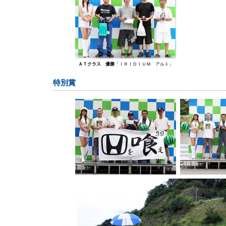
ＡＴクラス 優勝
「ＩＲＩＤＩＵＭ アルト」
特別賞