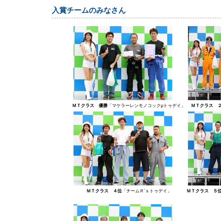
入賞チームのみなさん
ＭＴクラス 優勝
「マケラーレンモノコックμトゥデイ」
ＭＴクラス 
ＭＴクラス ４位
「チームＲ’ｓトゥデイ」
ＭＴクラス ５