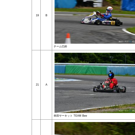
19
B
チーム巳鈴
21
A
幸田サーキット TEAM Bee