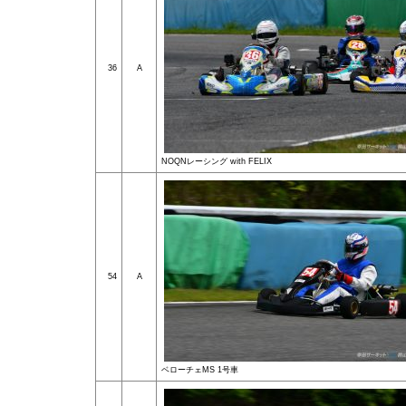
36
A
NOQNレーシング with FELIX
54
A
ベローチェMS 1号車