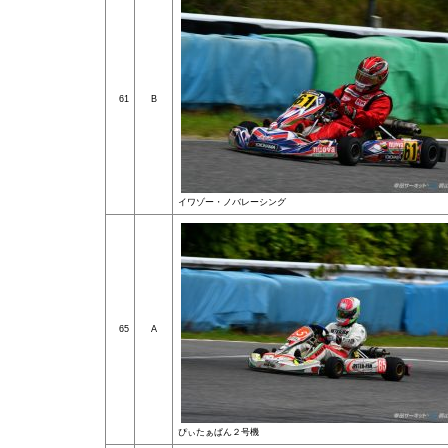
61
B
イワゾー・ノバレーシング
65
A
ぴぃたぁぱん２号機