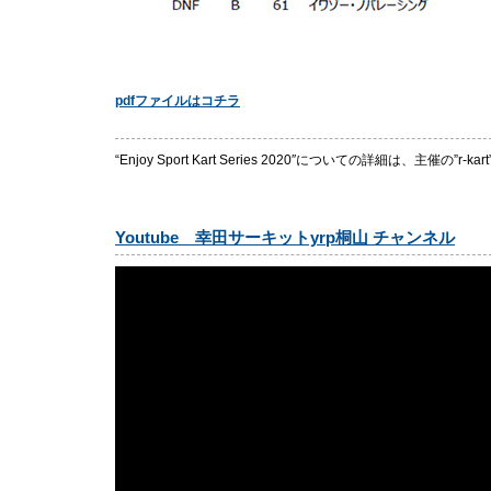
pdfファイルはコチラ
“Enjoy Sport Kart Series 2020″についての詳細は、主催の”r-kart”(
Youtube 幸田サーキットyrp桐山 チャンネル