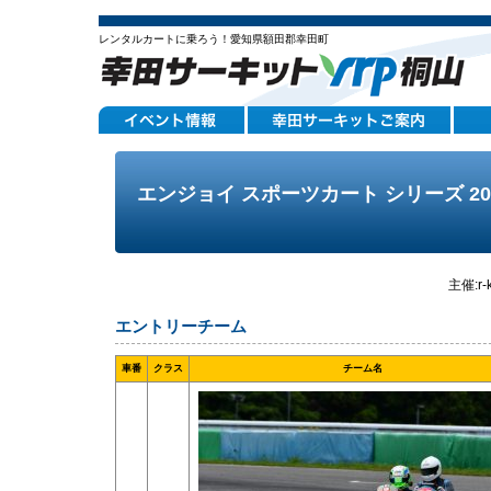
レンタルカートに乗ろう！愛知県額田郡幸田町
エンジョイ スポーツカート シリーズ 20
主催:r
エントリーチーム
車番
クラス
チーム名