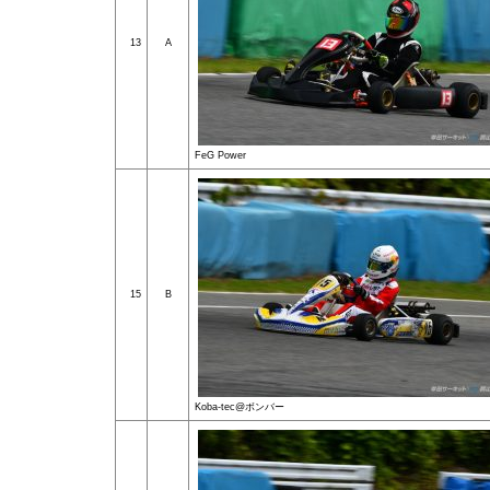
13
A
FeG Power
15
B
Koba-tec@ボンバー