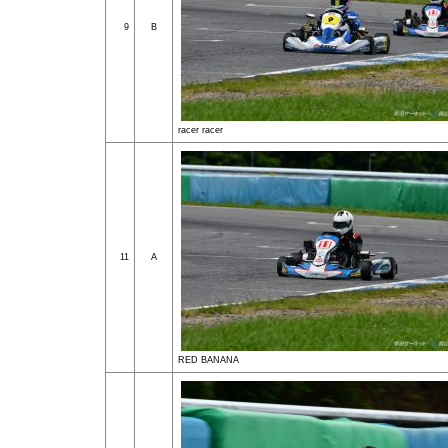
9
B
racer racer
11
A
RED BANANA