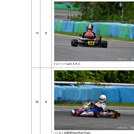
74
B
クローバーwith S.R.C
84
B
ハシモト自動車SportKartTeam