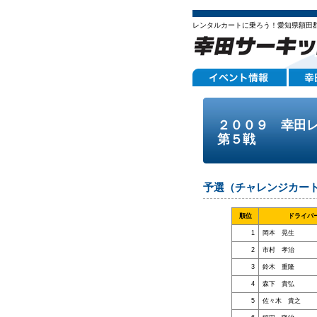
レンタルカートに乗ろう！愛知県額田
２００９ 幸田
第５戦
予選（チャレンジカー
順位
ドライバ
1
岡本 晃生
2
市村 孝治
3
鈴木 重隆
4
森下 貴弘
5
佐々木 貴之