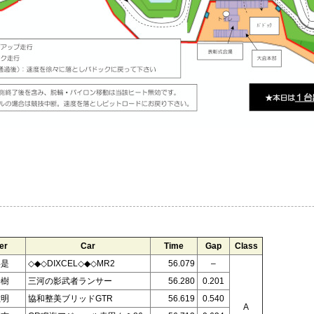
er
Car
Time
Gap
Class
喜是
◇◆◇DIXCEL◇◆◇MR2
56.079
–
浩樹
三河の影武者ランサー
56.280
0.201
敏明
協和整美ブリッドGTR
56.619
0.540
A