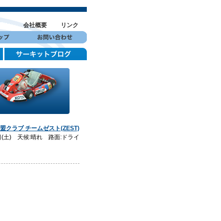
会社概要
リンク
加盟クラブ チームゼスト(ZEST)
1日(土) 天候:晴れ 路面:ドライ