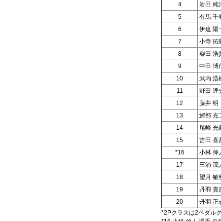
4
岩田 純
5
有馬 千
6
伊達 陽
7
小寺 拓
8
柴田 浩
9
中田 博
10
武内 浩
11
野田 達
12
藤井 明
13
鰐部 光
14
尾崎 光
15
吉田 喜
*16
小林 伸
17
三浦 茂
18
望月 敏
19
丹羽 貴
20
丹羽 正
*2Pクラスは2ペダル