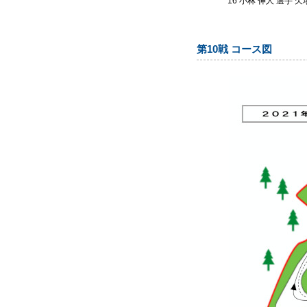
*16 小林 伸人 選手 欠
第10戦 コース図