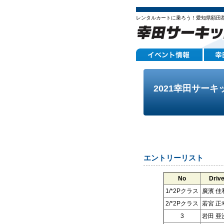
レンタルカートに乗ろう！愛知県額田
2021幸田サーキ
エントリーリスト
No
Drive
1/*2Pクラス
廣濱 佳
2/*2Pクラス
若宮 正
3
岩田 亜