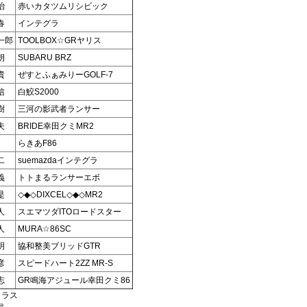
治
赤いカタツムリシビック
春
インテグラ
一郎
TOOLBOX☆GRヤリス
朗
SUBARU BRZ
貴
ぜすとふぁみりーGOLF-7
信
白鮫S2000
樹
三河の影武者ランサー
夫
BRIDE幸田クミMR2
らきあF86
二
suemazdaインテグラ
義
トトまるランサーエボ
是
◇◆◇DIXCEL◇◆◇MR2
人
スエマツダITOロードスター
人
MURA☆86SC
明
協和整美ブリッドGTR
彦
スピードハート2ZZ MR-S
志
GR鳴海アジュール幸田クミ86
クラス