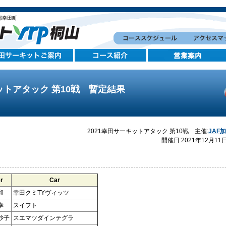
郡幸田町
ットアタック 第10戦 暫定結果
2021幸田サーキットアタック 第10戦 主催:
JAF
開催日:2021年12月1
r
Car
和
幸田クミTYヴィッツ
幸
スイフト
沙子
スエマツダインテグラ