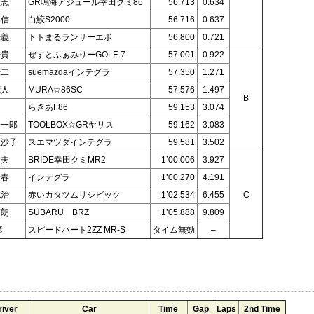
正志
GR鳴海アジュール幸田クミ86
56.713
0.634
博信
白鮫S2000
56.716
0.637
光義
トトまるランサーエボ
56.800
0.721
浩貴
ぜすとふぁみりーGOLF-7
57.001
0.922
光二
suemazdaインテグラ
57.350
1.271
茂人
MURA☆86SC
57.576
1.497
B
明
らきあF86
59.153
3.074
陽一郎
TOOLBOX☆GRヤリス
59.162
3.083
亜沙子
スエマツダインテグラ
59.581
3.502
達夫
BRIDE幸田クミMR2
1’00.006
3.927
千春
インテグラ
1’00.270
4.191
純治
赤いカタツムリシビック
1’02.534
6.455
C
拓朗
SUBARU BRZ
1’05.888
9.809
彦
スピードハート2ZZ MR-S
タイム無効
–
river
Car
Time
Gap
Laps
2nd Time