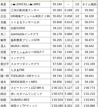
 喜是
◇◆◇DIXCEL◇◆◇MR2
55.194
–
1/2
タイム無効
 浩樹
三河の影武者ランサー
55.383
0.189
2/2
55.562
 正志
GR鳴海アジュール幸田クミ86
55.652
0.458
1/2
56.328
 光義
トトまるランサーエボ
55.808
0.614
1/2
56.074
 博信
白鮫S2000
56.115
0.921
2/2
56.523
 光二
suemazdaインテグラ
56.178
0.984
2/2
56.726
 敏明
協和整美ブリッドGTR
56.205
1.011
1/2
56.873
 茂人
MURA☆86SC
56.545
1.351
2/2
56.642
 浩貴
ぜすとふぁみりーGOLF-7
56.734
1.540
2/2
58.154
 千春
インテグラ
57.053
1.859
2/2
57.074
 亜沙子
スエマツダインテグラ
57.536
2.342
1/2
1’01.165
 明
らきあF86
57.648
2.454
1/2
57.666
 陽一郎
TOOLBOX☆GRヤリス
58.744
3.550
1/2
58.841
 達夫
BRIDE幸田クミMR2
58.856
3.662
1/2
59.156
 貴彦
スピードハート2ZZ MR-S
1’00.321
5.127
1/2
1’00.773
 純治
赤いカタツムリシビック
1’00.574
5.380
1/2
1’01.210
 拓朗
SUBARU BRZ
1’02.834
7.640
2/2
1’03.841
 佳和
幸田クミTYヴィッツ
1’03.495
8.301
2/3
1’04.886