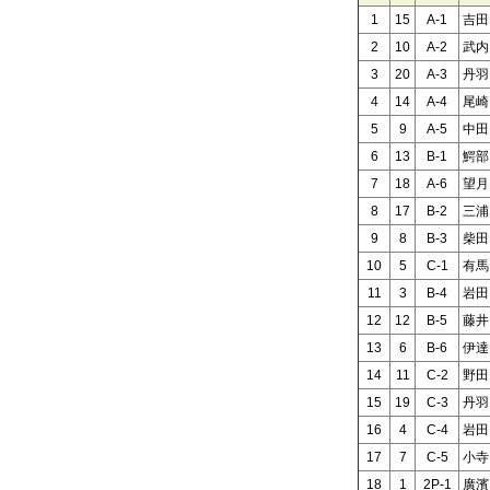
1
15
A-1
吉田
2
10
A-2
武内
3
20
A-3
丹羽
4
14
A-4
尾崎
5
9
A-5
中田
6
13
B-1
鰐部
7
18
A-6
望月
8
17
B-2
三浦
9
8
B-3
柴田
10
5
C-1
有馬
11
3
B-4
岩田
12
12
B-5
藤井
13
6
B-6
伊達
14
11
C-2
野田
15
19
C-3
丹羽
16
4
C-4
岩田
17
7
C-5
小寺
18
1
2P-1
廣濱