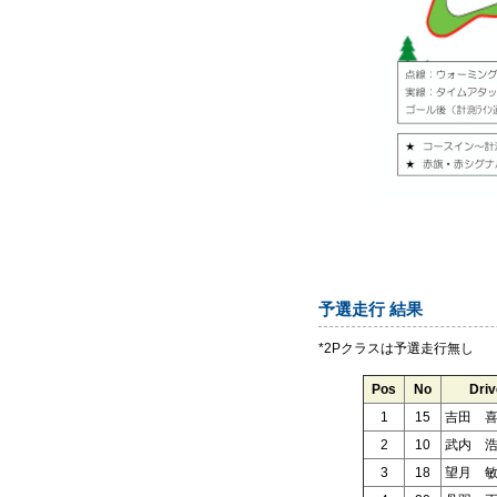
予選走行 結果
*2Pクラスは予選走行無し
Pos
No
Driv
1
15
吉田 
2
10
武内 
3
18
望月 