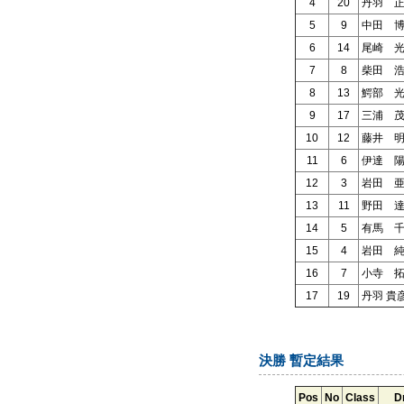
4
20
丹羽 
5
9
中田 
6
14
尾崎 
7
8
柴田 
8
13
鰐部 
9
17
三浦 
10
12
藤井 
11
6
伊達 
12
3
岩田 
13
11
野田 
14
5
有馬 
15
4
岩田 
16
7
小寺 
17
19
丹羽 貴
決勝 暫定結果
Pos
No
Class
D