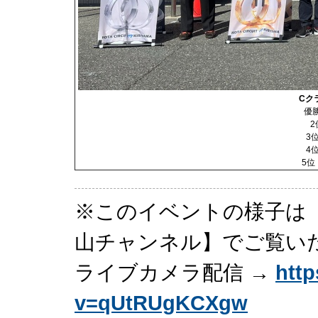
Cク
優
2
3
4
5位
※このイベントの様子は【Y
山チャンネル】でご覧い
ライブカメラ配信 →
htt
v=qUtRUgKCXgw