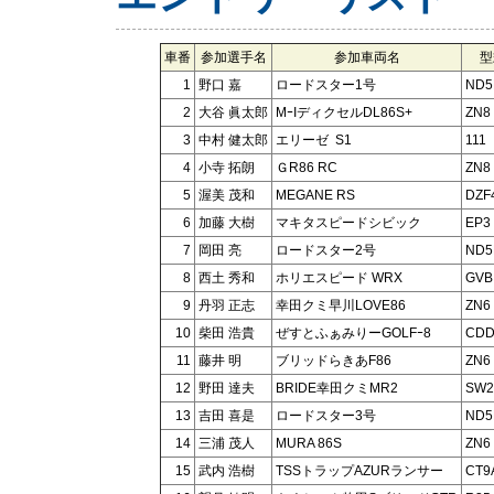
車番
参加選手名
参加車両名
型
1
野口 嘉
ロードスター1号
ND5
2
大谷 眞太郎
MｰIディクセルDL86S+
ZN8
3
中村 健太郎
エリーゼ S1
111
4
小寺 拓朗
ＧR86 RC
ZN8
5
渥美 茂和
MEGANE RS
DZF
6
加藤 大樹
マキタスピードシビック
EP3
7
岡田 亮
ロードスター2号
ND5
8
西土 秀和
ホリエスピード WRX
GVB
9
丹羽 正志
幸田クミ早川LOVE86
ZN6
10
柴田 浩貴
ぜすとふぁみりーGOLFｰ8
CDD
11
藤井 明
ブリッドらきあF86
ZN6
12
野田 達夫
BRIDE幸田クミMR2
SW2
13
吉田 喜是
ロードスター3号
ND5
14
三浦 茂人
MURA 86S
ZN6
15
武内 浩樹
TSSトラップAZURランサー
CT9