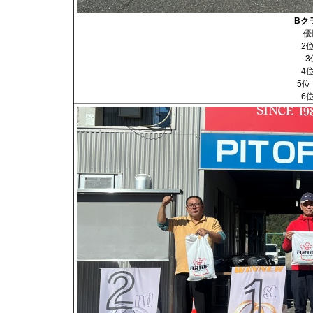
Bク
優
2
3
4
5位
6