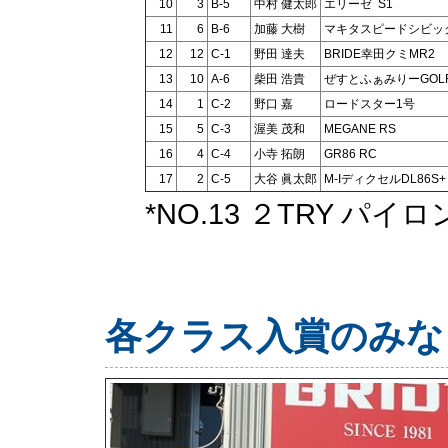
10
3
B-5
中村 健太郎
エリーゼ S1
11
6
B-6
加藤 大樹
マキタスピードシビッ
12
12
C-1
野田 達夫
BRIDE幸田クミMR2
13
10
A-6
柴田 浩貴
ぜすとふぁみりーGOLF
14
1
C-2
野口 嘉
ロードスター1号
15
5
C-3
渥美 茂和
MEGANE RS
16
4
C-4
小寺 拓朗
GR86 RC
17
2
C-5
大谷 眞太郎
M-IディクセルDL86S+
*NO.13 ２TRY パ
各クラス入賞のみな