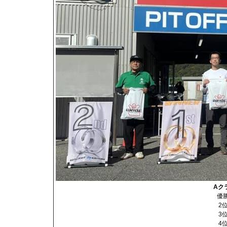
Aク
優
2
3
4