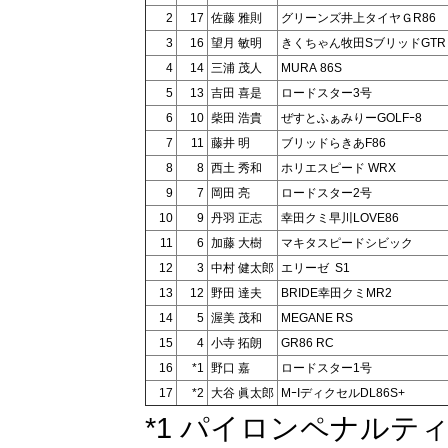
2
17
佐藤 雅則
グリーンズ井上タイヤＧR86
3
16
望月 敏明
きくちゃん牧田SブリッドGTR
4
14
三浦 茂人
MURA 86S
5
13
吉田 喜是
ロードスター3号
6
10
柴田 浩貴
ぜすとふぁみりーGOLFｰ8
7
11
藤井 明
ブリッドらきあF86
8
8
西土 秀和
ホリエスピード WRX
9
7
岡田 亮
ロードスター2号
10
9
丹羽 正志
幸田クミ早川LOVE86
11
6
加藤 大樹
マキタスピードシビック
12
3
中村 健太郎
エリーゼ S1
13
12
野田 達夫
BRIDE幸田クミMR2
14
5
渥美 茂和
MEGANE RS
15
4
小寺 拓朗
GR86 RC
16
*1
野口 嘉
ロードスター1号
17
*2
大谷 眞太郎
MｰIディクセルDL86S+
*1 パイロンペナルテ