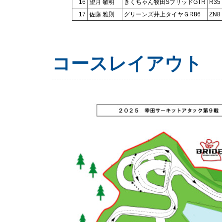
16
望月 敏明
きくちゃん牧田SブリッドGTR
R35
17
佐藤 雅則
グリーンズ井上タイヤＧR86
ZN8
コースレイアウト