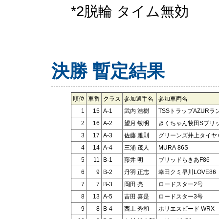
*2脱輪 タイム無効
決勝 暫定結果
順位
車番
クラス
参加選手名
参加車両名
1
15
A-1
武内 浩樹
TSSトラップAZURラ
2
16
A-2
望月 敏明
きくちゃん牧田Sブリッ
3
17
A-3
佐藤 雅則
グリーンズ井上タイヤＧ
4
14
A-4
三浦 茂人
MURA 86S
5
11
B-1
藤井 明
ブリッドらきあF86
6
9
B-2
丹羽 正志
幸田クミ早川LOVE86
7
7
B-3
岡田 亮
ロードスター2号
8
13
A-5
吉田 喜是
ロードスター3号
9
8
B-4
西土 秀和
ホリエスピード WRX