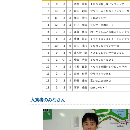
1
8
3
1
木村 晃造
ＩＳＳぷれじ屋インプレッサ
2
13
3
2
前田 好昭
ブリッド★ＢＭＳＣインプレッサ
3
11
3
3
梅田 秀行
ＬＤのランサー
4
12
3
4
村上 克哉
ランサーエボ８．５
5
7
2
1
加藤 勝裕
おーとくらふと加藤☆インテグラ
6
6
2
2
重野 幹夫
ｉｖｙｓｑｕａｒｅ・インテグラ
7
10
3
5
山内 理枝
ＳＯＭＯＳ☆ランサーⅥ
8
9
3
6
波多野 龍
ＫＡＥＤＥランサー２０１１
9
1
AT
1
柴田 浩貴
ＳＯＭＯＳ・ＥＯＳ
10
4
2
3
中村 政則
ＮＯＲＴ幸田クミ☆ＥＪセリカ
11
2
1
1
山崎 有里
ウサヴィッツＲＳ
12
5
2
4
野田 達夫
素のまんまＭＲ２
13
3
2
5
石原 成巳
ＭＲＣ−ＲＸ７
入賞者のみなさん