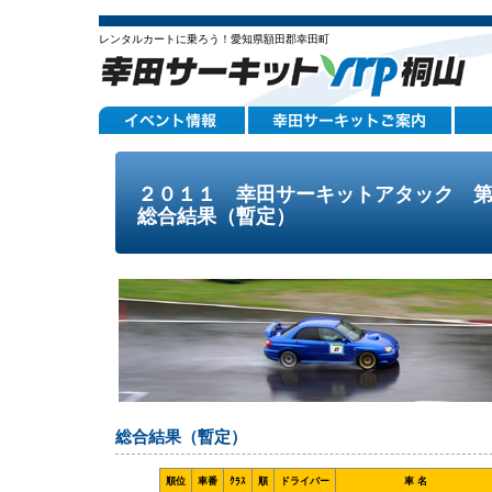
レンタルカートに乗ろう！愛知県額田郡幸田町
２０１１ 幸田サーキットアタック 
総合結果（暫定）
総合結果（暫定）
順位
車番
ｸﾗｽ
順
ドライバー
車 名