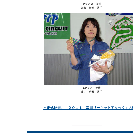
クラス２ 優勝
加藤 勝裕 選手
Lクラス 優勝
山内 理枝 選手
＊正式結果、「２０１１ 幸田サーキットアタック」の