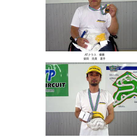
ATクラス 優勝
柴田 浩貴 選手