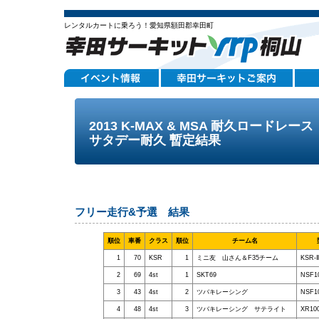
レンタルカートに乗ろう！愛知県額田郡幸田町
2013 K-MAX & MSA 耐久ロードレー
サタデー耐久 暫定結果
フリー走行&予選 結果
順位
車番
クラス
順位
チーム名
1
70
KSR
1
ミニ友 山さん＆F35チーム
KSR-Ⅱ
2
69
4st
1
SKT69
NSF1
3
43
4st
2
ツバキレーシング
NSF1
4
48
4st
3
ツバキレーシング サテライト
XR1