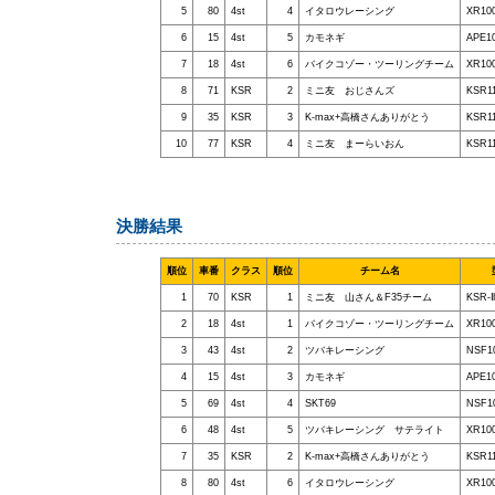
5
80
4st
4
イタロウレーシング
XR1
6
15
4st
5
カモネギ
APE1
7
18
4st
6
バイクコゾー・ツーリングチーム
XR1
8
71
KSR
2
ミニ友 おじさんズ
KSR1
9
35
KSR
3
K-max+高橋さんありがとう
KSR1
10
77
KSR
4
ミニ友 まーらいおん
KSR1
決勝結果
順位
車番
クラス
順位
チーム名
1
70
KSR
1
ミニ友 山さん＆F35チーム
KSR-Ⅱ
2
18
4st
1
バイクコゾー・ツーリングチーム
XR1
3
43
4st
2
ツバキレーシング
NSF1
4
15
4st
3
カモネギ
APE1
5
69
4st
4
SKT69
NSF1
6
48
4st
5
ツバキレーシング サテライト
XR1
7
35
KSR
2
K-max+高橋さんありがとう
KSR1
8
80
4st
6
イタロウレーシング
XR1