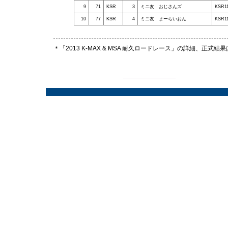
9
71
KSR
3
ミニ友 おじさんズ
KSR1
10
77
KSR
4
ミニ友 まーらいおん
KSR1
＊「2013 K-MAX & MSA 耐久ロードレース」の詳細、正式結