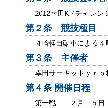
2012幸田K-4チャレ
第２条 競技種目
４輪軽自動車による４
第３条 主催者
幸田サーキットｙｒｐ
第４条 開催日程
第一戦 ２月 ５日