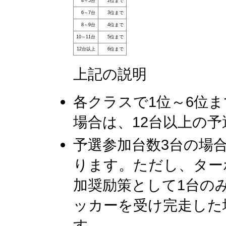
4～5台
2位まで
6～7台
3位まで
8～9台
4位まで
10～11台
5位まで
12台以上
6位まで
上記の説明
各クラスで1位～6位
場合は、12台以上の
予選参加台数3台の場
ります。ただし、ター
加奨励策として1台の
ッカーを受け完走した
す。