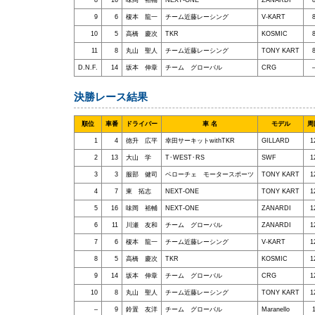
8
16
味岡 裕輔
NEXT-ONE
ZANARDI
9
6
榎本 龍一
チーム近藤レーシング
V-KART
10
5
高橋 慶次
TKR
KOSMIC
11
8
丸山 聖人
チーム近藤レーシング
TONY KART
D.N.F.
14
坂本 伸章
チーム グローバル
CRG
決勝レース結果
順位
車番
ドライバー
車 名
モデル
周
1
4
徳升 広平
幸田サーキットwithTKR
GILLARD
1
2
13
大山 学
T･WEST･RS
SWF
1
3
3
服部 健司
ベローチェ モータースポーツ
TONY KART
1
4
7
東 拓志
NEXT-ONE
TONY KART
1
5
16
味岡 裕輔
NEXT-ONE
ZANARDI
1
6
11
川瀬 友和
チーム グローバル
ZANARDI
1
7
6
榎本 龍一
チーム近藤レーシング
V-KART
1
8
5
高橋 慶次
TKR
KOSMIC
1
9
14
坂本 伸章
チーム グローバル
CRG
1
10
8
丸山 聖人
チーム近藤レーシング
TONY KART
1
–
9
鈴置 友洋
チーム グローバル
Maranello