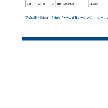
D.N.F.
12
緒方 正史
21st Racing team
TECNO
正式結果・詳細は、主催の「チーム近藤レーシング」（レーシ