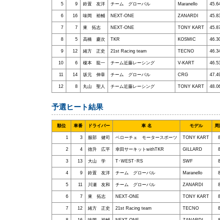
5
9
鈴置 友洋
チーム グローバル
Maranello
45.6
6
16
味岡 裕輔
NEXT-ONE
ZANARDI
45.8
7
7
東 拓志
NEXT-ONE
TONY KART
45.8
8
5
高橋 慶次
TKR
KOSMIC
46.3
9
12
緒方 正史
21st Racing team
TECNO
46.3
10
6
榎本 龍一
チーム近藤レーシング
V-KART
46.5
11
14
坂元 伸章
チーム グローバル
CRG
47.4
12
8
丸山 聖人
チーム近藤レーシング
TONY KART
48.0
予選ヒート結果
順位
車番
ドライバー
車 名
モデル
周
1
3
服部 健司
ベローチェ モータースポーツ
TONY KART
2
4
徳升 広平
幸田サーキットwithTKR
GILLARD
3
13
大山 学
T･WEST･RS
SWF
4
9
鈴置 友洋
チーム グローバル
Maranello
5
11
川瀬 友和
チーム グローバル
ZANARDI
6
7
東 拓志
NEXT-ONE
TONY KART
7
12
緒方 正史
21st Racing team
TECNO