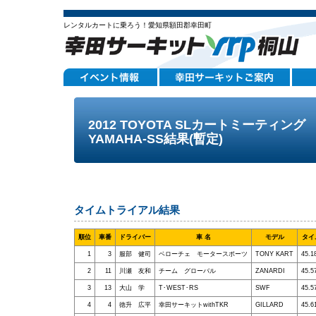
レンタルカートに乗ろう！愛知県額田郡幸田町
2012 TOYOTA SLカートミーティン
YAMAHA-SS結果(暫定)
タイムトライアル結果
順位
車番
ドライバー
車 名
モデル
タイ
1
3
服部 健司
ベローチェ モータースポーツ
TONY KART
45.1
2
11
川瀬 友和
チーム グローバル
ZANARDI
45.5
3
13
大山 学
T･WEST･RS
SWF
45.5
4
4
徳升 広平
幸田サーキットwithTKR
GILLARD
45.6