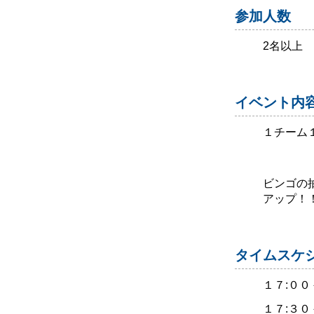
参加人数
2名以上
イベント内
１チーム
ビンゴの
アップ！
タイムスケジ
１７:００
１７:３