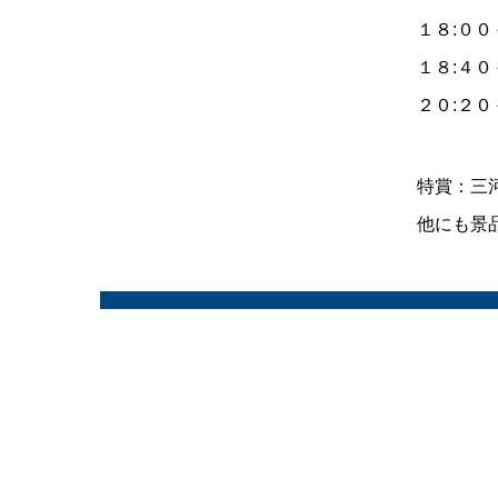
１８:０
１８:４
２０:
特賞：三
他にも景