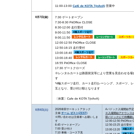
11:00-13:00
Café de KOTA 7(nAnA)
営業中
8月7日(金)
7:30 ゲートオープン
7:30-8:30 PitOffice CLOSE
8:30-12:00 走行受付
9:00-11:50
9:00₋11:50
12:00-12:50 PitOffice CLOSE
12:50-16:15 走行受付
13:00-16:40
13:00-16:40
16:55 PitOffice CLOSE
17:30 ゲートクローズ
※レンタルカートは路面状況等により営業を見合わせる場
す
*4輪スポーツ走行、カート走行(レーシング、スポーツ、レ
互となり、受け付け順となります
〔休業〕Cafe de KOTA 7(nAnA)
2026幸田サーキットアタック
Aパドック入場開始予定1
8月8日(土)
主催:
チーム ゼスト(ZEST)
※入場開始アナウンス
※問い合わせは主催者へお願いしま
部パドックにて待機願
す
12:00-12:50 PitOffice
6:45 ゲートオープン
12:50-15:25 走行受付
7:00 受け付け
13:00-13:20
7:10 車検・コース下見