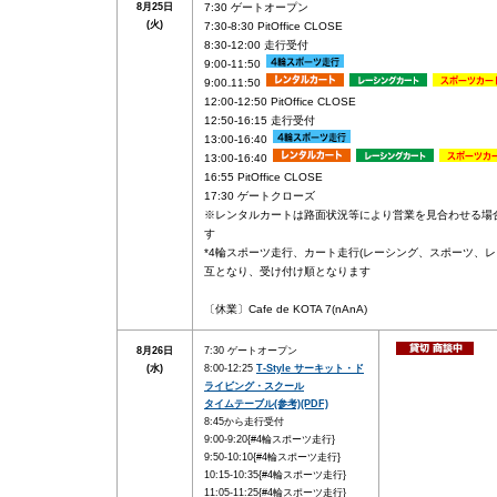
8月25日
7:30 ゲートオープン
(火)
7:30-8:30 PitOffice CLOSE
8:30-12:00 走行受付
9:00-11:50
9:00₋11:50
12:00-12:50 PitOffice CLOSE
12:50-16:15 走行受付
13:00-16:40
13:00-16:40
16:55 PitOffice CLOSE
17:30 ゲートクローズ
※レンタルカートは路面状況等により営業を見合わせる場
す
*4輪スポーツ走行、カート走行(レーシング、スポーツ、レ
互となり、受け付け順となります
〔休業〕Cafe de KOTA 7(nAnA)
8月26日
7:30 ゲートオープン
(水)
8:00-12:25
T-Style サーキット・ド
ライビング・スクール
タイムテーブル(参考)(PDF)
8:45から走行受付
9:00-9:20{#4輪スポーツ走行}
9:50-10:10{#4輪スポーツ走行}
10:15-10:35{#4輪スポーツ走行}
11:05-11:25{#4輪スポーツ走行}