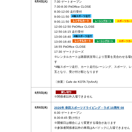
8月4日(火)
7:30 ゲートオープン
7:30-8:30 PitOffice CLOSE
8:30-12:00 走行受付
9:00-11:50
9:00₋11:50
12:00-12:50 PitOffice CLOSE
12:50-16:15 走行受付
13:00-16:40
13:00-16:40
16:55 PitOffice CLOSE
17:30 ゲートクローズ
※レンタルカートは路面状況等により営業を見合わせる場
す
*4輪スポーツ走行、カート走行(レーシング、スポーツ、レ
互となり、受け付け順となります
〔休業〕Cafe de KOTA 7(nAnA)
8月5日(水)
※関係者以外入場できません
8月6日(木)
2026年 幸田スポーツドライビング・ラボ 10周年 08
6:30 ゲートオープン
8:30-8:45 受け付け
※開催日は都合により変更する場合があります
※参加者関係者以外の車両はAパドックに入場できません