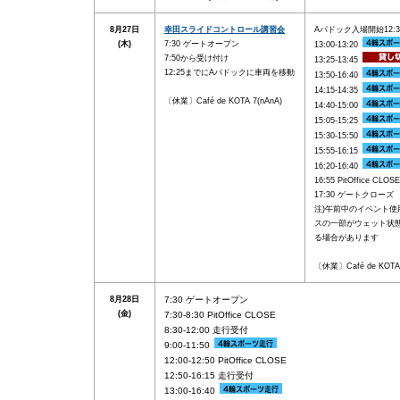
8月27日
幸田スライドコントロール講習会
Aパドック入場開始12:
(木)
7:30 ゲートオープン
13:00-13:20
7:50から受け付け
13:25-13:45
12:25までにAパドックに車両を移動
13:50-16:40
14:15-14:35
〔休業〕Café de KOTA 7(nAnA)
14:40-15:00
15:05-15:25
15:30-15:50
15:55-16:15
16:20-16:40
16:55 PitOffice CLOSE
17:30 ゲートクローズ
注)午前中のイベント使
スの一部がウェット状
る場合があります
〔休業〕Café de KOTA 
8月28日
7:30 ゲートオープン
(金)
7:30-8:30 PitOffice CLOSE
8:30-12:00 走行受付
9:00-11:50
12:00-12:50 PitOffice CLOSE
12:50-16:15 走行受付
13:00-16:40