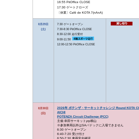
16:55 PitOffice CLOSE
17:30 ゲートクローズ
〔休業〕Café de KOTA 7(nAnA)
8月29日
7:30 ゲートオープン
(土)
7:30-8:30 PitOffice CLOSE
8:30-12:00 走行受付
9:00-11:50
12:00-12:50 PitOffice CLOSE
2026年 ポテンザ・サーキットチャレンジ Round KOTA CI
8月30日
AICHI
(日)
POTENZA Circuit Challenge (PCC)
主催:幸田サーキットyrp桐山
※参加車両以外はSAパドックに入場できません
6:30 ゲートオープン
6:40-7:20 受け付け
6:50-7:30 車両安全確認