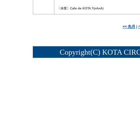
〔休業〕Cafe de KOTA 7(nAnA)
<< 先月
|
Copyright(C) KOTA CIRC