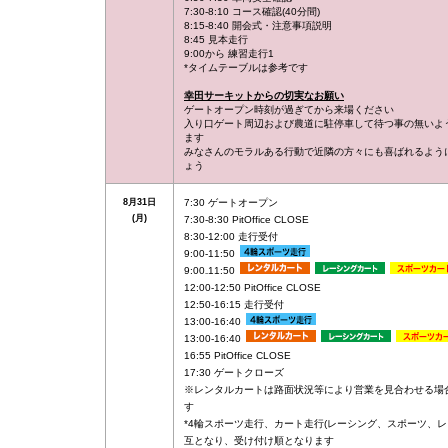
7:30-8:10 コース確認(40分間)
8:15-8:40 開会式・注意事項説明
8:45 見本走行
9:00から 練習走行1
*タイムテーブルは参考です
幸田サーキットからの切実なお願い
ゲートオープン時刻が過ぎてから来場ください
入り口ゲート周辺および農道に駐停車して待つ事の無いよ
ます
みなさんのモラルある行動で近隣の方々にも喜ばれるよう
ょう
8月31日
7:30 ゲートオープン
(月)
7:30-8:30 PitOffice CLOSE
8:30-12:00 走行受付
9:00-11:50
9:00₋11:50
12:00-12:50 PitOffice CLOSE
12:50-16:15 走行受付
13:00-16:40
13:00-16:40
16:55 PitOffice CLOSE
17:30 ゲートクローズ
※レンタルカートは路面状況等により営業を見合わせる場
す
*4輪スポーツ走行、カート走行(レーシング、スポーツ、レ
互となり、受け付け順となります