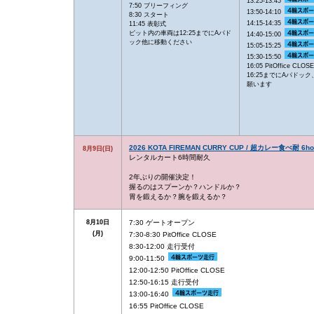
13:25-13:45
7:50 ブリーフィング
13:50-14:10
8:30 スタート
14:15-14:35
11:45 表彰式
ピット内の車両は12:25までにAパド
14:40-15:00
ック他に移動ください
15:05-15:25
15:30-15:50
16:05 PitOffice CLOSE
16:25までにAパドック
願います
2026 KOTA FIREMAN CURRY CUP / 超カレー食べ耐 6ho
8月9日(日)
レンタルカート6時間耐久
2年ぶりの開催決定！
握るのはスプーンか？ハンドルか？
胃を鍛えるか？腕を鍛えるか？
8月10日
7:30 ゲートオープン
(月)
7:30-8:30 PitOffice CLOSE
8:30-12:00 走行受付
9:00-11:50
12:00-12:50 PitOffice CLOSE
12:50-16:15 走行受付
13:00-16:40
16:55 PitOffice CLOSE