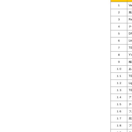
１
V
２
風
３
Re
４
チ
５
D
６
Li
７
T
８
Y’
９
極
１０
あ
１１
T
１２
Li
１３
T
１４
ア
１５
チ
１６
フ
１７
高
１８
プ