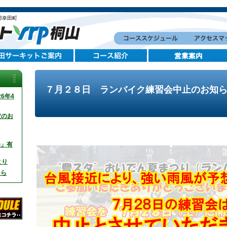
郡幸田町
７月２８日 ランバイク練習会中止のお知
6年4
定のお
券」有
より
ちら