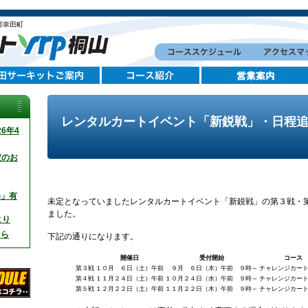
郡幸田町
レンタルカートイベント「新鋭戦」・日程
6年4
定のお
券」有
未定となっていましたレンタルカートイベント「新鋭戦」の第３戦・
ました。
より
ちら
下記の通りになります。
開催日
受付開始
コース
第３戦
１０月 ６日（土）午前
９月 ６日（木）午前 ９時～
チャレンジカー
第４戦
１１月２４日（土）午前
１０月２４日（水）午前 ９時～
チャレンジカー
第５戦
１２月２２日（土）午前
１１月２２日（木）午前 ９時～
チャレンジカー