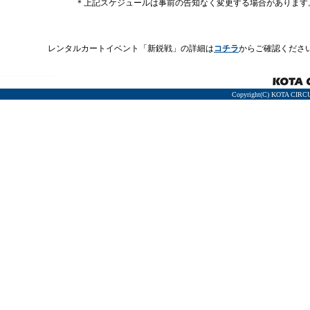
＊上記スケジュールは事前の告知なく変更する場合があります
レンタルカートイベント「新鋭戦」の詳細は
コチラ
からご確認くださ
Copyright(C) KOTA CIRCU