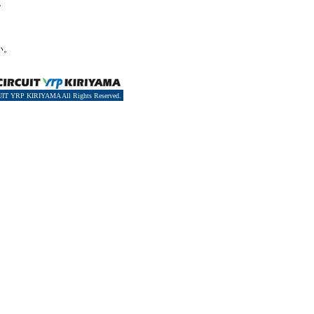
。
い。
IT YRP KIRIYAMA All Rights Reserved.