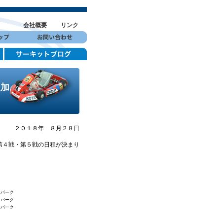
会社概要
リンク
追加
２０１８年 ８月２８日
第４戦・第５戦の日程が決まり
トパーク
トパーク
トパーク