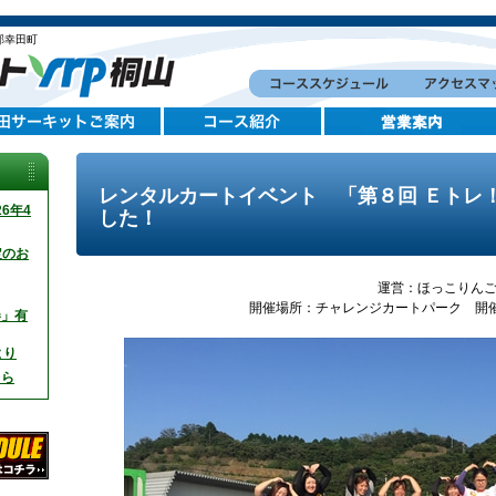
郡幸田町
レンタルカートイベント 「第８回 Ｅトレ
6年4
した！
定のお
運営：ほっこりん
開催場所：チャレンジカートパーク 開
券」有
より
ちら