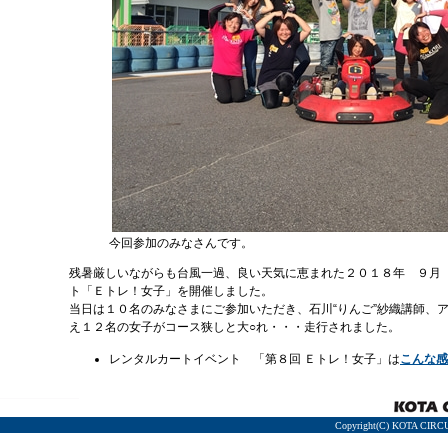
今回参加のみなさんです。
残暑厳しいながらも台風一過、良い天気に恵まれた２０１８年 ９月
ト「Ｅトレ！女子」を開催しました。
当日は１０名のみなさまにご参加いただき、石川“りんご”紗織講師、
え１２名の女子がコース狭しと大○れ・・・走行されました。
レンタルカートイベント 「第８回 Ｅトレ！女子」は
こんな感
Copyright(C) KOTA CIRCU