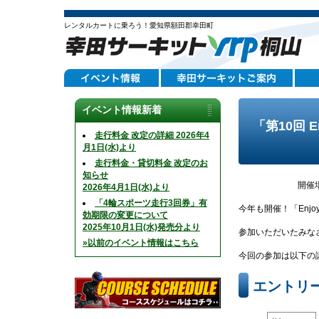
レンタルカートに乗ろう！愛知県額田郡幸田町
イベント情報新着
「第10回 
走行料金 改定の詳細 2026年4
月1日(水)より
走行料金・貸切料金 改定のお
知らせ
開催
2026年4月1日(水)より
「4輪スポーツ走行3回券」有
今年も開催！「Enj
効期限の変更について
2025年10月1日(水)発売分より
参加いただいたみな
»以前のイベント情報はこちら
今回の参加は以下の
エントリ