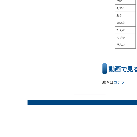
りか
あやこ
あき
まゆみ
たえか
えりか
りんご
動画で見る
続きは
コチラ