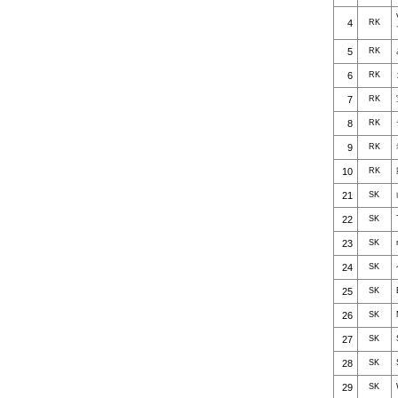
4
RK
5
RK
6
RK
7
RK
8
RK
9
RK
10
RK
21
SK
22
SK
23
SK
24
SK
25
SK
26
SK
27
SK
28
SK
29
SK