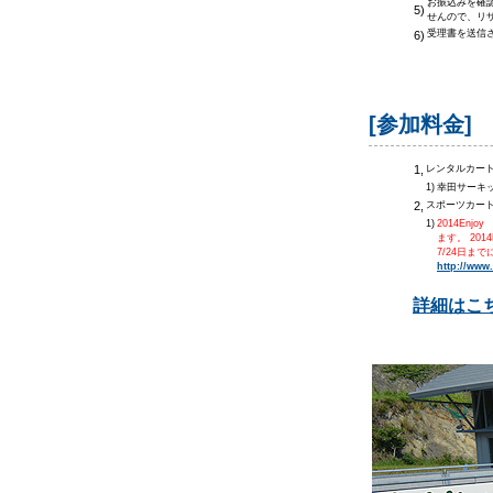
お振込みを確
5)
せんので、リ
受理書を送信
6)
[参加料金]
1,
レンタルカート
1)
幸田サーキッ
2,
スポーツカート
1)
2014Enj
ます。
20
7/24日ま
http://www.
詳細はこ