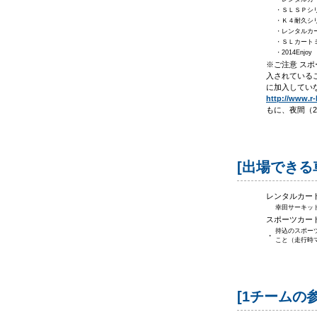
・ＳＬＳＰシ
・Ｋ４耐久シ
・レンタルカート
・ＳＬカート
・2014Enjo
※ご注意 スポー
入されていること
に加入してい
http://www.r-
もに、夜間（22
[出場できる
レンタルカー
幸田サーキット
スポーツカート
持込のスポーツカ
・
こと（走行時
[1チームの