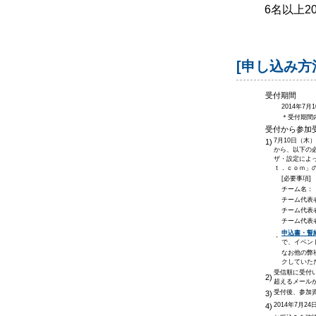
6名以上
[申し込み方
受付期間
2014年7
＊受付期間
受付から参加
7月10日（木
1)
から、以下の
ザ・設定によ
ｔ．ｃｏｍ」
[必要事項]
チーム名：
チーム代表
チーム代表
チーム代表
申込書・誓
・
で、イベン
なお他の弊
クしていた
受信順に受付
2)
超えるメール
受付後、参加
3)
2014年7月
4)