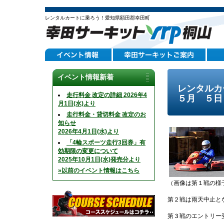
レンタルカートに乗ろう！愛知県額田郡幸田町
イベント情報新着
レンタルカ
走行料金 改定の詳細 2026年4
５月 ５日
月1日(水)より
走行料金・貸切料金 改定のお
知らせ
2026年4月1日(水)より
「4輪スポーツ走行3回券」有
効期限の変更について
2025年10月1日(水)発売分より
»以前のイベント情報はこちら
（画像は第１戦の様
第２戦は雨天中止と
第３戦のエントリー