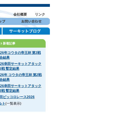
会社概要
リンク
ト新着記事
026年コウタの帝王杯 第3戦
合結果
026幸田サーキットアタック
5戦 暫定結果
026年 コウタの帝王杯 第2戦
合結果
026幸田サーキットアタック
3戦 暫定結果
田ピッコロレース2026
ルト
(一覧表示)