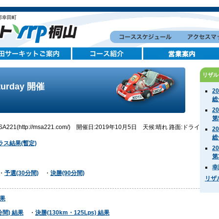
郡幸田町
リザル
turday 開催
2
総
2
第
A221(http://msa221.com/) 開催日:2019年10月5日 天候:晴れ 路面:ドライ
2
総
各クラス結果(暫定)
2
第
幸
・
予選(30分間)
・
決勝(90分間)
リザ
結果
間) 結果
・
決勝(130km・125Lps) 結果