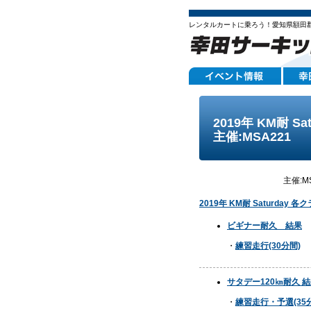
レンタルカートに乗ろう！愛知県額田
2019年 KM耐 Sa
主催:MSA221
主催:MS
2019年 KM耐 Saturday 
ビギナー耐久 結果
・
練習走行(30分間)
サタデー120㎞耐久 
・
練習走行・予選(35分