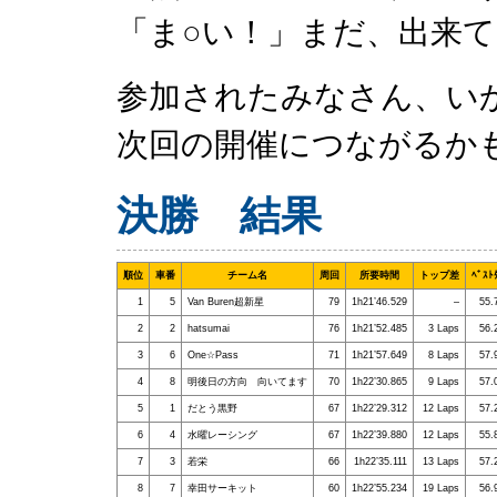
「ま○い！」まだ、出来
参加されたみなさん、い
次回の開催につながるか
決勝 結果
順位
車番
チーム名
周回
所要時間
トップ差
ﾍﾞｽﾄ
1
5
Van Buren超新星
79
1h21’46.529
–
55.
2
2
hatsumai
76
1h21’52.485
3 Laps
56.
3
6
One☆Pass
71
1h21’57.649
8 Laps
57.
4
8
明後日の方向 向いてます
70
1h22’30.865
9 Laps
57.
5
1
だとう黒野
67
1h22’29.312
12 Laps
57.
6
4
水曜レーシング
67
1h22’39.880
12 Laps
55.
7
3
若栄
66
1h22’35.111
13 Laps
57.
8
7
幸田サーキット
60
1h22’55.234
19 Laps
56.