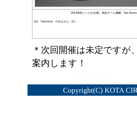
「2014幸田くいだおれ耐」表彰チーム優勝「Van Bur
2位「hatsumai」のみなさん（左）
＊次回開催は未定ですが
案内します！
Copyright(C) KOTA CI