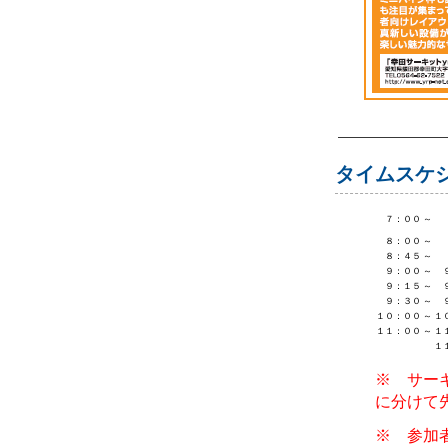
タイムスケ
７：００
～
８：００
～
８：４５
～
９：００
～
９：１５
～
９：３０
～
１０：００
～
１
１１：００
～
１
１
※ サー
に分けて
※ 参加