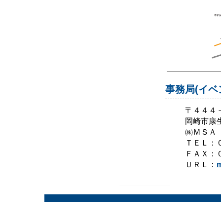
事務局(イベ
〒４４４
岡崎市康
㈱ＭＳＡ
ＴＥＬ：
ＦＡＸ：
ＵＲＬ：