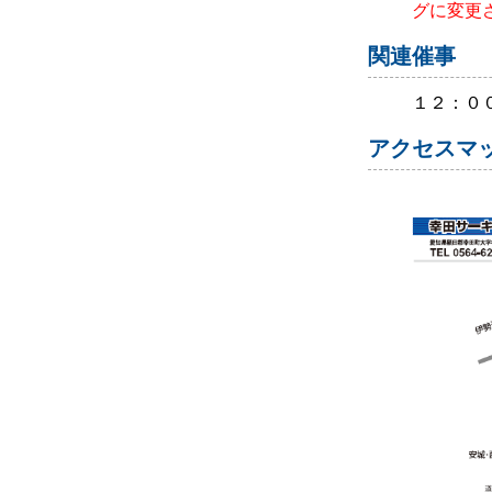
グに変更
関連催事
１２：０
アクセスマ