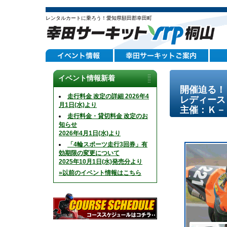
レンタルカートに乗ろう！愛知県額田郡幸田町
イベント情報新着
開催迫る！
走行料金 改定の詳細 2026年4
レディース
月1日(水)より
主催：Ｋ－
走行料金・貸切料金 改定のお
知らせ
2026年4月1日(水)より
「4輪スポーツ走行3回券」有
効期限の変更について
2025年10月1日(水)発売分より
»以前のイベント情報はこちら