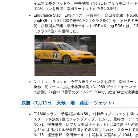
イムで２番グリッドを、宇井健剛（No.71 レプリ☆幸田サーキット
ポジションを獲得。幸田サーキットが予選1‐2獲得。
Endurance Stag EK9クラス 伊藤英行・窪田俊浩組（No
engEK9）が2′32.663で総合17位（クラス8位）を、また
朗・杉原国太郎組（幸田サーキットYRP☆K-eng EG6）は、2′3
（クラス6位）を獲得した。
Ｖｉｔｚ Ｒａｃｅ 今年Ａ級ライセンスを取得、幸田サーキ
重ね、初レースに挑む小林真奈美（No.969 グッドイヤー ネッツ
で計測、24台中17番手のタイム2′53.004で、総合34位で決
決勝（7月11日 天候：雨 路面：ウェット）
FJ1600クラス 予選4位のNo.56 川村和希（プロジェクトKK 
スタートを決め2位にジャンプアップ。しかし、最終コーナー
No.71 宇井健剛（レプリ☆幸田サーキット）は2位以下との
は4台によるバトルが最終周まで繰り広げられた。スタートで
No.75 渡邊季邦（幸田サーキット花林果.関宮Sレプリ04J