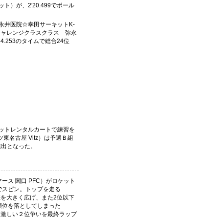
）が、2′20.499でポール
.60永井医院☆幸田サーキットK-
ＦＦチャレンジクラスクラス 弥永
4.253のタイムで総合24位
ットレンタルカートで練習を
東名古屋 Vitz）は予選Ｂ組
勝進出となった。
マース 関口 PFC）がロケット
でスピン。トップを走る
差を大きく広げ、また2位以下
順位を落としてしまった
）は激しい２位争いを最終ラップ