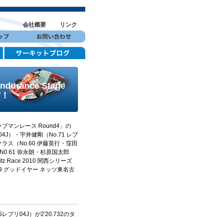
会社概要
リンク
rance Stage
賞！
ブマンレース Round4」の
4J）・宇井健剛（No.71 レプ
9クラス（No.60 伊藤英行・窪田
N0.61 弥永朗・杉原国太郎
z Race 2010 関西シリーズ
9 グッドイヤー ネッツ東名古
プリ04J）が2′20.732のタ