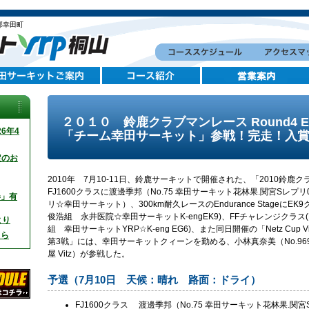
郡幸田町
２０１０ 鈴鹿クラブマンレース Round4 Endu
6年4
「チーム幸田サーキット」参戦！完走！入
定のお
2010年 7月10-11日、鈴鹿サーキットで開催された、「2010鈴鹿クラ
FJ1600クラスに渡邊季邦（No.75 幸田サーキット花林果.関宮Sレプリ0
券」有
リ☆幸田サーキット）、300km耐久レースのEndurance StageにEK
俊浩組 永井医院☆幸田サーキットK-engEK9)、FFチャレンジクラス(
より
組 幸田サーキットYRP☆K-eng EG6)、また同日開催の「Netz Cup Vit
ちら
第3戦」には、幸田サーキットクィーンを勤める、小林真奈美（No.96
屋 Vitz）が参戦した。
予選（7月10日 天候：晴れ 路面：ドライ）
FJ1600クラス 渡邊季邦（No.75 幸田サーキット花林果.関宮Sレ