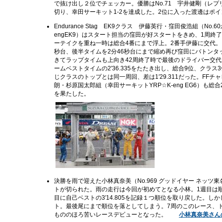
で抜け出し２位でチェッカー。優勝はNo.71 宇井健剛（レ
切り、幸田サーキット1-2を達成した。2位に入った渡邊はポ
Endurance Stag EK9クラス 伊藤英行・窪田俊浩組（No
engEK9）はスタート担当の窪田が好スタートをきめ、1周終
ーテイクを重ね一時は総合4番にまで浮上。2番手伊藤に交代。
秒台、後半タイムを2分46秒台にまで縮め再び窪田にバトンタ
きてラップタイムも上向き42周終了時で最後のドライバー交代
ームベストタイムの2′36.335をたたき出し、総合9位、クラ
じクラスのトップとは同一周回、差は1′29.311だった。FF
朗・杉原国太郎組（幸田サーキットYRP☆K-eng EG6）も総
を果たした。
決勝を雨で迎えた小林真奈美（No.969 グッドイヤー ネッツ東名
トが切られた。雨の走行は今回が初めてとなる小林。1週目は
目に自己ベストの3′14.805を記録１つ順位を取り戻した。し
ト。最後尾にまで順位を落としてしまう。7周のこのレース、
もののほろ苦いレースデビューとなった。
小林真奈美さん