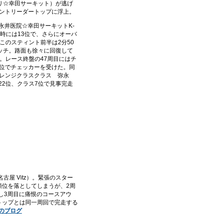
プリ☆幸田サーキット）が逃げ
イントリーダートップに浮上。
.60永井医院☆幸田サーキットK-
了時には13位で、さらにオーバ
このスティント前半は2分50
ッチ。路面も徐々に回復して
。レース終盤の47周目にはチ
ス3位でチェッカーを受けた。同
チャレンジクラスクラス 弥永
合22位、クラス7位で見事完走
古屋 Vitz）。緊張のスター
順位を落としてしまうが、2周
かし3周目に痛恨のコースアウ
トップとは同一周回で完走する
のブログ