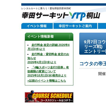
レンタルカートに乗ろう！愛知県額田郡幸田町
イベント情報新着
9月7日コ
走行料金 改定の詳細 2026年4
リーズ戦)
月1日(水)より
エントリー
走行料金・貸切料金 改定のお
知らせ
2026年4月1日(水)より
コウタの帝王
「4輪スポーツ走行3回券」有
効期限の変更について
開催
2025年10月1日(水)発売分より
»以前のイベント情報はこちら