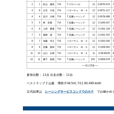
2
1
杉山 健吾
TIA
T.グローバル
12
0:09’50.974
7
3
8
立石 力也
TIA
ベローチェ Ｍ・Ｓ
12
0:09’51.217
7
4
4
吉川 大樹
TIA
T.近藤レーシング
12
0:09’59.888
7
5
5
林 良憲
TIA
T.近藤レーシング
12
0:1000.627
7
6
6
上田 雅貴
TIA
T.近藤レーシング
12
0:1001.318
7
7
3
柴崎 凌
TIA
T.近藤レーシング
12
0:1001.551
7
8
7
加藤 洋之
TIA
ベローチェ Ｍ・Ｓ
12
0:1003.545
7
9
9
近藤 彪弥
TIA
ベローチェ Ｍ・Ｓ
12
0:1009.902
7
11
10
山口 正樹
TIA
ベローチェ Ｍ・Ｓ
11
0:09’49229
6
10
11
兼子 直樹
TIA
T.近藤レーシング
11R
0:0909.678
7
—–以上完走—–
参加台数： 11台 出走台数： 11台
ベストラップ 2 山森 博樹 0’48.541 7/11 80.499 km/h
正式結果は
レーシングサービスコンドウのＨＰ
でお確かめ