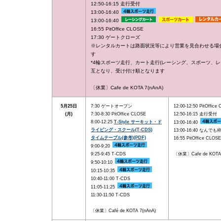
12:50-16:15 走行受付
13:00-16:40
13:00-16:40
16:55 PitOffice CLOSE
17:30 ゲートクローズ
※レンタルカートは路面状況等により営業を見合わせる場
す
*4輪スポーツ走行、カート走行(レーシング、スポーツ、レ
互となり、受け付け順となります
〔休業〕Cafe de KOTA 7(nAnA)
5月25日
7:30 ゲートオープン
12:00-12:50 PitOffice
(月)
7:30-8:30 PitOffice CLOSE
12:50-16:15 走行受付
8:00-12:25
T-Style サーキット・ド
13:00-16:40
ライビング・スクール(T-CDS)
13:00-16:40 なんでも
タイムテーブル(参考)(PDF)
16:55 PitOffice CLOSE
9:00-9:20
9:25-9:45 T-CDS
〔休業〕Cafe de KOTA 
9:50-10:10
10:15-10:35
10:40-11:00 T-CDS
11:05-11:25
11:30-11:50 T-CDS
〔休業〕Café de KOTA 7(nAnA)