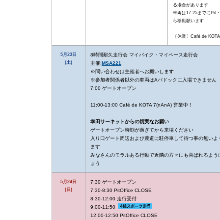
る場合があります
車両は17:25までにPi
ら移動願います
〔休業〕Café de KOTA 
5月23日
8時間耐久走行会 マイバイク・マイペース走行会
(土)
主催:
MSA221
※問い合わせは主催者へお願いします
※参加者関係者以外の車両はAパドックに入場できません
7:00 ゲートオープン
11:00-13:00 Café de KOTA 7(nAnA) 営業中！
幸田サーキットからの切実なお願い
ゲートオープン時刻が過ぎてから来場ください
入り口ゲート周辺および農道に駐停車して待つ事の無いよ
ます
みなさんのモラルある行動で近隣の方々にも喜ばれるよう
ょう
5月24日
7:30 ゲートオープン
(日)
7:30-8:30 PitOffice CLOSE
8:30-12:00 走行受付
9:00-11:50
12:00-12:50 PitOffice CLOSE