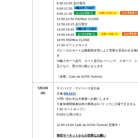
8:30-12:00 走行受付
9:00-11:50
9:00₋11:50
12:00-12:50 PitOffice CLOSE
12:50-16:15 走行受付
13:00-16:40
13:00-16:40
16:55 PitOffice CLOSE
17:30 ゲートクローズ
※レンタルカートは路面状況等により営業を見合わせる場
す
*4輪スポーツ走行、カート走行(レーシング、スポーツ、レ
互となり、受け付け順となります
〔休業〕Cafe de KOTA 7(nAnA)
5月13日
マイバイク・マイペース走行会
(水)
主催:
MSA221
※問い合わせは主催者へお願いします
※参加者関係者以外の車両はAパドックに入場できません
7:30 ゲートオープン
8:00から受け付け
11:00-13:00 Café de KOTA 7(nAnA) 営業中！
幸田サーキットからの切実なお願い