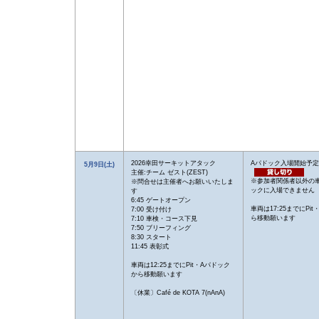
2026幸田サーキットアタック
Aパドック入場開始予定1
5月9日(土)
主催:チーム ゼスト(ZEST)
※参加者関係者以外の
※問合せは主催者へお願いいたしま
ックに入場できません
す
6:45 ゲートオープン
車両は17:25までにPi
7:00 受け付け
ら移動願います
7:10 車検・コース下見
7:50 ブリーフィング
8:30 スタート
11:45 表彰式
車両は12:25までにPit・Aパドック
から移動願います
〔休業〕Café de KOTA 7(nAnA)