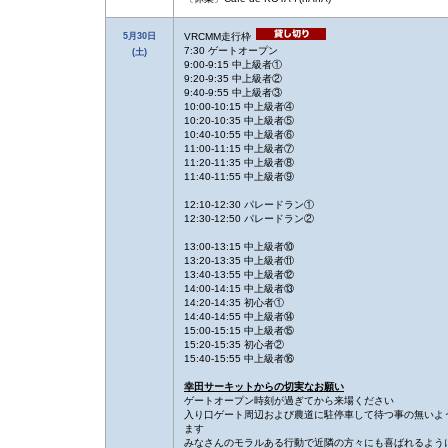
5月30日
VRCMM走行枠
7:30 ゲートオープン
(土)
9:00-9:15 中上級者①
9:20-9:35 中上級者②
9:40-9:55 中上級者③
10:00-10:15 中上級者④
10:20-10:35 中上級者⑤
10:40-10:55 中上級者⑥
11:00-11:15 中上級者⑦
11:20-11:35 中上級者⑧
11:40-11:55 中上級者⑨
12:10-12:30 パレードラン①
12:30-12:50 パレードラン②
13:00-13:15 中上級者⑩
13:20-13:35 中上級者⑪
13:40-13:55 中上級者⑫
14:00-14:15 中上級者⑬
14:20-14:35 初心者①
14:40-14:55 中上級者⑭
15:00-15:15 中上級者⑮
15:20-15:35 初心者②
15:40-15:55 中上級者⑯
幸田サーキットからの切実なお願い
ゲートオープン時刻が過ぎてから来場ください
入り口ゲート周辺および農道に駐停車して待つ事の無いよ
ます
みなさんのモラルある行動で近隣の方々にも喜ばれるよう