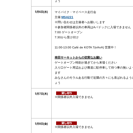
ょう
5月6日(水)
マイバイク・マイペース走行会
主催:
MSA221
※問い合わせは主催者へお願いします
※参加者関係者以外の車両はAパドックに入場できません
7:00 ゲートオープン
7:30から受け付け
11:00-13:00 Café de KOTA 7(nAnA) 営業中！
幸田サーキットからの切実なお願い
ゲートオープン時刻が過ぎてから来場ください
入り口ゲート周辺および農道に駐停車して待つ事の無いよ
ます
みなさんのモラルある行動で近隣の方々にも喜ばれるよう
ょう
5月7日(木)
※関係者以外入場できません
5月8日(金)
※関係者以外入場できません