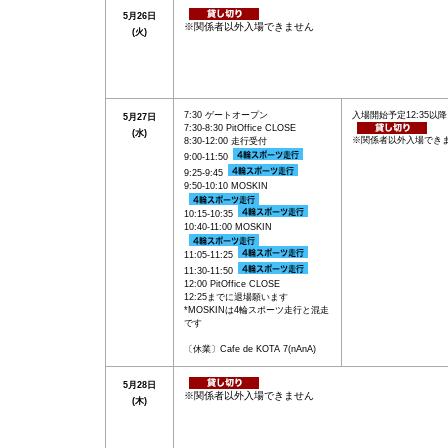
5月26日
※関係者以外入場できません
(火)
7:30 ゲートオープン
入場開始予定12:35以降
5月27日
7:30-8:30 PitOffice CLOSE
(水)
※関係者以外入場でき
8:30-12:00 走行受付
9:00-11:50
9:25-9:45
9:50-10:10 MOSKIN
10:15-10:35
10:40-11:00 MOSKIN
11:05-11:25
11:30-11:50
12:00 PitOffice CLOSE
12:25までに退場願います
*MOSKINは4輪スポーツ走行と混走
です
〔休業〕Cafe de KOTA 7(nAnA)
5月28日
※関係者以外入場できません
(木)