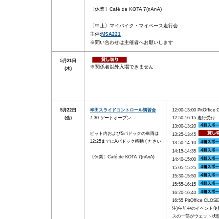
〔休業〕Café de KOTA 7(nAnA)
〔中止〕マイバイク・マイペース走行会
主催:
MSA221
※問い合わせは主催者へお願いします
5月21日
※関係者以外入場できません
(木)
5月22日
幸田スライドコントロール講習会
12:00-13:00 PitOffice
(金)
7:30 ゲートオープン
12:50-16:15 走行受付
13:00-13:20
ピット内およびSパドックの車両は
13:25-13:45
12:25までにAパドック移動ください
13:50-14:10
14:15-14:35
〔休業〕Café de KOTA 7(nAnA)
14:40-15:00
15:05-15:25
15:30-15:50
15:55-16:15
16:20-16:40
16:55 PitOffice CLOSE
注)午前中のイベント使
スの一部がウェット状