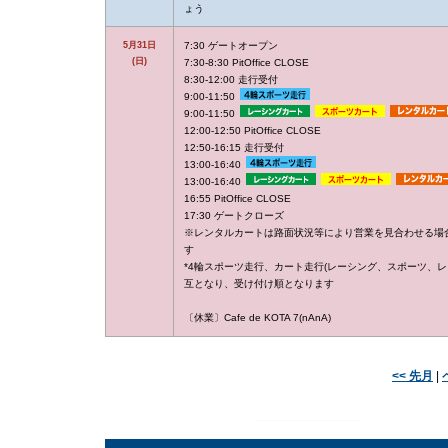
ょう
5月31日
7:30 ゲートオープン
(日)
7:30-8:30 PitOffice CLOSE
8:30-12:00 走行受付
9:00-11:50
9:00-11:50
12:00-12:50 PitOffice CLOSE
12:50-16:15 走行受付
13:00-16:40
13:00-16:40
16:55 PitOffice CLOSE
17:30 ゲートクローズ
※レンタルカートは路面状況等により営業を見合わせる場
す
*4輪スポーツ走行、カート走行(レーシング、スポーツ、レ
互となり、受け付け順となります
〔休業〕Cafe de KOTA 7(nAnA)
<< 先月
|