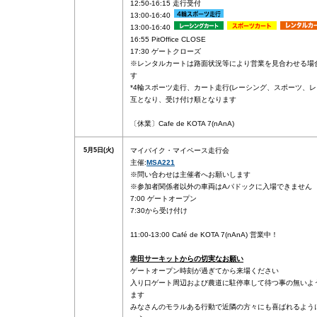
12:50-16:15 走行受付
13:00-16:40
13:00-16:40
16:55 PitOffice CLOSE
17:30 ゲートクローズ
※レンタルカートは路面状況等により営業を見合わせる場
す
*4輪スポーツ走行、カート走行(レーシング、スポーツ、レ
互となり、受け付け順となります
〔休業〕Cafe de KOTA 7(nAnA)
5月5日(火)
マイバイク・マイペース走行会
主催:
MSA221
※問い合わせは主催者へお願いします
※参加者関係者以外の車両はAパドックに入場できません
7:00 ゲートオープン
7:30から受け付け
11:00-13:00 Café de KOTA 7(nAnA) 営業中！
幸田サーキットからの切実なお願い
ゲートオープン時刻が過ぎてから来場ください
入り口ゲート周辺および農道に駐停車して待つ事の無いよ
ます
みなさんのモラルある行動で近隣の方々にも喜ばれるよう