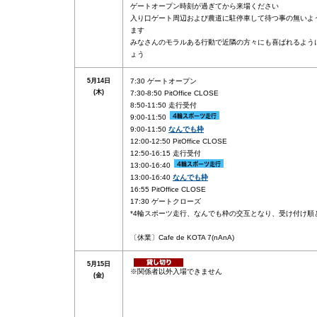
ゲートオープン時刻が過ぎてから来場ください
入り口ゲート周辺および農道に駐停車して待つ事の無いよ
ます
みなさんのモラルある行動で近隣の方々にも喜ばれるよう
ょう
5月14日
7:30 ゲートオープン
(木)
7:30-8:50 PitOffice CLOSE
8:50-11:50 走行受付
9:00-11:50
9:00-11:50
なんでも枠
12:00-12:50 PitOffice CLOSE
12:50-16:15 走行受付
13:00-16:40
13:00-16:40
なんでも枠
16:55 PitOffice CLOSE
17:30 ゲートクローズ
*4輪スポーツ走行、なんでも枠の交互となり、受け付け順
〔休業〕Cafe de KOTA 7(nAnA)
5月15日
※関係者以外入場できません
(金)