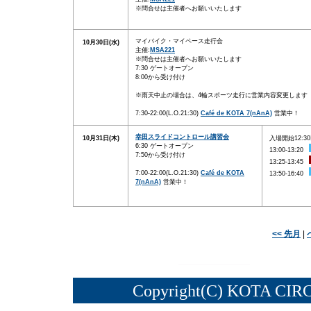
※問合せは主催者へお願いいたします
マイバイク・マイペース走行会
10月30日(水)
主催:
MSA221
※問合せは主催者へお願いいたします
7:30 ゲートオープン
8:00から受け付け
※雨天中止の場合は、4輪スポーツ走行に営業内容変更します
7:30-22:00(L.O.21:30)
Café de KOTA 7(nAnA)
営業中！
幸田スライドコントロール講習会
10月31日(木)
入場開始12:3
6:30 ゲートオープン
13:00-13:20
7:50から受け付け
13:25-13:45
7:00-22:00(L.O.21:30)
Café de KOTA
13:50-16:40
7(nAnA)
営業中！
<< 先月
|
Copyright(C) KOTA CIRC