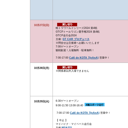
10月27日(日)
軽トラワールドシリーズ2024 第4戦
GTCPトールワゴン選手権2024 第4戦
GTCP走行会2024
主催:
GT CAR プロデュース
※問合せは主催者へお願いいたします
7:00ゲートオープン
観戦歓迎！入場無料・駐車無料！
7:00-17:00
Café de KOTA 7(nAnA)
営業中！
10月28日(月)
※関係者以外入場できません
6:30ゲートオープン
10月29日(火)
9:00-11:50 13:00-16:40
7:00-17:00
Café de KOTA 7(nAnA)
営業中！
【 中止 】
マイバイク・マイペース走行会
主催:
MSA221