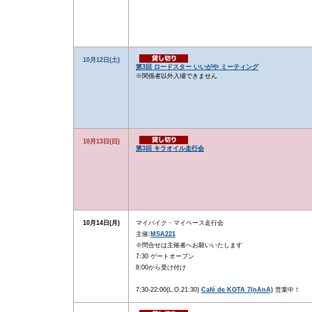
10月12日(土)
第3回 ロードスター いいがや ミーティング
※関係者以外入場できません
10月13日(日)
第3回 キラオイル走行会
10月14日(月)
マイバイク・マイペース走行会
主催:
MSA221
※問合せは主催者へお願いいたします
7:30 ゲートオープン
8:00から受け付け
7:30-22:00(L.O.21:30)
Café de KOTA 7(nAnA)
営業中！