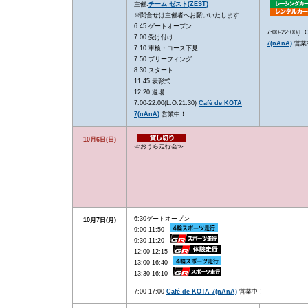
主催:
チーム ゼスト(ZEST)
※問合せは主催者へお願いいたします
6:45 ゲートオープン
7:00-22:00(L.
7:00 受け付け
7(nAnA)
営業
7:10 車検・コース下見
7:50 ブリーフィング
8:30 スタート
11:45 表彰式
12:20 退場
7:00-22:00(L.O.21:30)
Café de KOTA
7(nAnA)
営業中！
10月6日(日)
≪おうら走行会≫
6:30ゲートオープン
10月7日(月)
9:00-11:50
9:30-11:20
12:00-12:15
13:00-16:40
13:30-16:10
7:00-17:00
Café de KOTA 7(nAnA)
営業中！