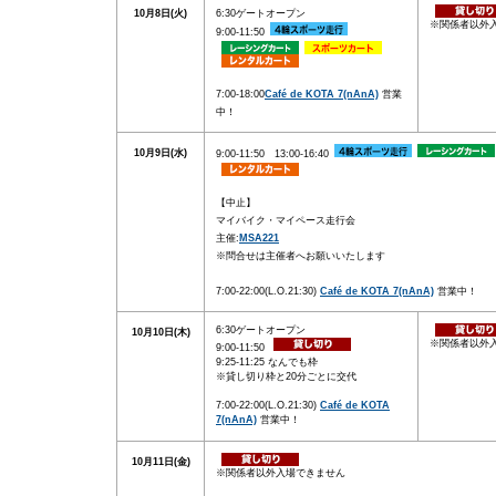
10月8日(火)
6:30ゲートオープン
※関係者以外
9:00-11:50
7:00-18:00
Café de KOTA 7(nAnA)
営業
中！
10月9日(水)
9:00-11:50 13:00-16:40
【中止】
マイバイク・マイペース走行会
主催:
MSA221
※問合せは主催者へお願いいたします
7:00-22:00(L.O.21:30)
Café de KOTA 7(nAnA)
営業中！
6:30ゲートオープン
10月10日(木)
※関係者以外
9:00-11:50
9:25-11:25 なんでも枠
※貸し切り枠と20分ごとに交代
7:00-22:00(L.O.21:30)
Café de KOTA
7(nAnA)
営業中！
10月11日(金)
※関係者以外入場できません