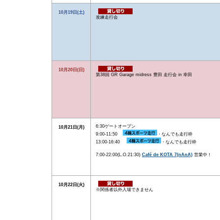
10月19日(土)
攻練走行会
10月20日(日)
第38回 GR Garage midress 豊田 走行会 in 幸田
6:30ゲートオープン
10月21日(月)
9:00-11:50
・なんでも走行枠
13:00-16:40
・なんでも走行枠
7:00-22:00(L.O.21:30)
Café de KOTA 7(nAnA)
営業中！
10月22日(火)
※関係者以外入場できません