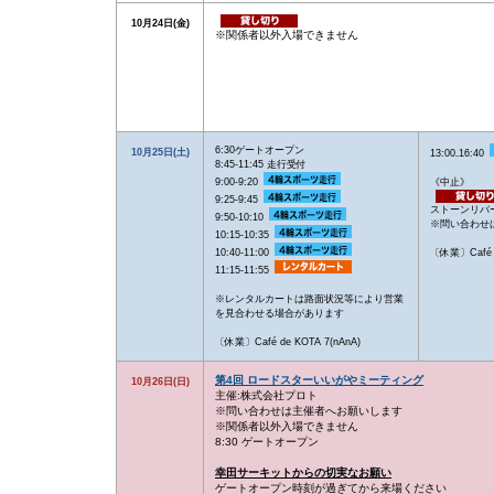
10月24日(金)
※関係者以外入場できません
6:30ゲートオープン
10月25日(土)
13:00₋16:40
8:45-11:45 走行受付
9:00-9:20
《中止》
9:25-9:45
ストーンリバ
9:50-10:10
※問い合わせ
10:15-10:35
10:40-11:00
〔休業〕Café d
11:15-11:55
※レンタルカートは路面状況等により営業
を見合わせる場合があります
〔休業〕Café de KOTA 7(nAnA)
第4回 ロードスターいいがやミーティング
10月26日(日)
主催:株式会社プロト
※問い合わせは主催者へお願いします
※関係者以外入場できません
8:30 ゲートオープン
幸田サーキットからの切実なお願い
ゲートオープン時刻が過ぎてから来場ください