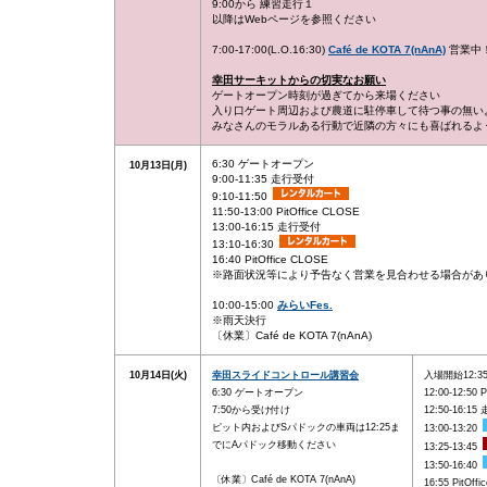
9:00から 練習走行１
以降はWebページを参照ください
7:00-17:00(L.O.16:30)
Café de KOTA 7(nAnA)
営業中
幸田サーキットからの切実なお願い
ゲートオープン時刻が過ぎてから来場ください
入り口ゲート周辺および農道に駐停車して待つ事の無い
みなさんのモラルある行動で近隣の方々にも喜ばれるよ
6:30 ゲートオープン
10月13日(月)
9:00-11:35 走行受付
9:10-11:50
11:50-13:00 PitOffice CLOSE
13:00-16:15 走行受付
13:10-16:30
16:40 PitOffice CLOSE
※路面状況等により予告なく営業を見合わせる場合があ
10:00-15:00
みらいFes.
※雨天決行
〔休業〕Café de KOTA 7(nAnA)
10月14日(火)
幸田スライドコントロール講習会
入場開始12:3
6:30 ゲートオープン
12:00-12:50 
7:50から受け付け
12:50-16:1
ピット内およびSパドックの車両は12:25ま
13:00-13:20
でにAパドック移動ください
13:25-13:45
13:50-16:40
〔休業〕Café de KOTA 7(nAnA)
16:55 PitOff