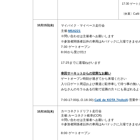
17:30 ゲー
〔休業〕Café d
10月15日(水)
マイバイク・マイペース走行会
主催:
MSA221
※問い合わせは主催者へお願いします
※参加者関係者以外の車両はAパドックに入場できませ
7:30 ゲートオープン
8:00から受け付け
17:25までに退場ねがいます
幸田サーキットからの切実なお願い
ゲートオープン時刻が過ぎてから来場ください
入り口ゲート周辺および農道に駐停車して待つ事の無い
みなさんのモラルある行動で近隣の方々にも喜ばれるよ
7:00-17:00(L.O.16:30)
Café de KOTA 7(nAnA)
営業中
カーコネクトドリフト走行会
10月16日(木)
主催:カーコネクト岐阜(CCR)
※問い合わせは主催者
へお願いします
※参加者関係者以外の車両はAパドックに入場できませ
8:00 ゲートオープン