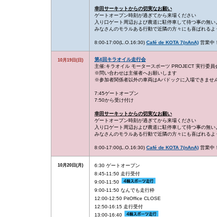
幸田サーキットからの切実なお願い
ゲートオープン時刻が過ぎてから来場ください
入り口ゲート周辺および農道に駐停車して待つ事の無い
みなさんのモラルある行動で近隣の方々にも喜ばれるよ
8:00-17:00(L.O.16:30)
Café de KOTA 7(nAnA)
営業中
第4回キラオイル走行会
10月19日(日)
主催:キラオイル モータースポーツ PROJECT 実行委員
※問い合わせは主催者へお願いします
※参加者関係者以外の車両はAパドックに入場できませ
7:45ゲートオープン
7:50から受け付け
幸田サーキットからの切実なお願い
ゲートオープン時刻が過ぎてから来場ください
入り口ゲート周辺および農道に駐停車して待つ事の無い
みなさんのモラルある行動で近隣の方々にも喜ばれるよ
8:00-17:00(L.O.16:30)
Café de KOTA 7(nAnA)
営業中
10月20日(月)
6:30 ゲートオープン
8:45-11:50 走行受付
9:00-11:50
9:00-11:50 なんでも走行枠
12:00-12:50 PitOffice CLOSE
12:50-16:15 走行受付
13:00-16:40