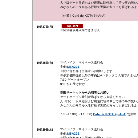
入り口ゲート周辺および農道に駐停車して待つ事の無い
みなさんのモラルある行動で近隣の方々にも喜ばれるよ
〔休業〕Café de KOTA 7(nAnA)
10月27日(月)
※関係者以外入場できません
マイバイク・マイペース走行会
10月28日(火)
主催:
MSA221
※問い合わせは主催者へお願いします
※参加者関係者以外の車両はAパドックに入場できませ
7:30 ゲートオープン
8:00から受け付け
幸田サーキットからの切実なお願い
ゲートオープン時刻が過ぎてから来場ください
入り口ゲート周辺および農道に駐停車して待つ事の無い
みなさんのモラルある行動で近隣の方々にも喜ばれるよ
7:00-17:00(L.O.16:30)
Café de KOTA 7(nAnA)
営業中
マイバイク・マイペース走行会
10月29日(水)
主催:
MSA221
※問い合わせは主催者へお願いします