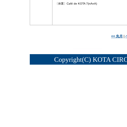
〔休業〕Café de KOTA 7(nAnA)
<< 先月
|
Copyright(C) KOTA CIRC