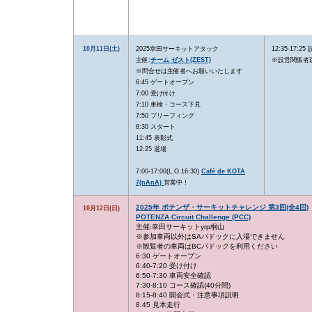
10月11日(土)
2025幸田サーキットアタック
12:35-17:25
主催:
チーム ゼスト(ZEST)
※設営関係者
※問合せは主催者へお願いいたします
6:45 ゲートオープン
7:00 受け付け
7:10 車検・コース下見
7:50 ブリーフィング
8:30 スタート
11:45 表彰式
12:25 退場
7:00-17:00(L.O.16:30)
Café de KOTA
7(nAnA)
営業中！
2025年 ポテンザ・サーキットチャレンジ 第3回(全4回)
10月12日(日)
POTENZA Circuit Challenge (PCC)
主催:幸田サーキットyrp桐山
※参加車両以外はSAパドックに入場できません
※観覧者の車両はBCパドックを利用ください
6:30 ゲートオープン
6:40-7:20 受け付け
6:50-7:30 車両安全確認
7:30-8:10 コース確認(40分間)
8:15-8:40 開会式・注意事項説明
8:45 見本走行