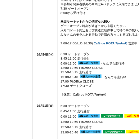
※参加者関係者以外の車両はAパドックに入場できませ
7:30 ゲートオープン
8:00から受け付け
幸田サーキットからの切実なお願い
ゲートオープン時刻が過ぎてから来場ください
入り口ゲート周辺および農道に駐停車して待つ事の無い
みなさんのモラルある行動で近隣の方々にも喜ばれるよ
7:00-17:00(L.O.16:30)
Café de KOTA 7(nAnA)
営業中
6:30 ゲートオープン
10月30日(木)
8:45-11:50 走行受付
9:00-11:50
・なんでも走行枠
12:00-12:50 PitOffice CLOSE
12:50-16:15 走行受付
13:00-16:40
・なんでも走行枠
17:00 PitOffice CLOSE
17:30 ゲートクローズ
〔休業〕Café de KOTA 7(nAnA)
10月31日(金)
6:30 ゲートオープン
8:45-11:50 走行受付
9:00-11:50
12:00-12:50 PitOffice CLOSE
12:50-16:15 走行受付
13:00-16:40