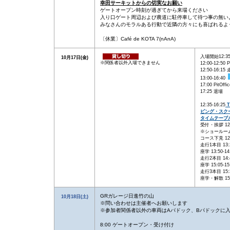
幸田サーキットからの切実なお願い
ゲートオープン時刻が過ぎてから来場ください
入り口ゲート周辺および農道に駐停車して待つ事の無い
みなさんのモラルある行動で近隣の方々にも喜ばれるよ
〔休業〕Café de KOTA 7(nAnA)
入場開始12:3
10月17日(金)
※関係者以外入場できません
12:00-12:50 
12:50-16:1
13:00-16:40
17:00 PitOff
17:25 退場
12:35-16:25
T
ビング・スク
タイムテーブル(
受付・挨拶 12:3
※ショールー
コース下見 12:4
走行1本目 13:2
座学 13:50-14
走行2本目 14:4
座学 15:05-15
走行3本目 15:3
座学・解散 15:5
GRガレージ日進竹の山
10月18日(土)
※問い合わせは主催者へお願いします
※参加者関係者以外の車両はAパドック、Bパドックに
8:00 ゲートオープン・受け付け