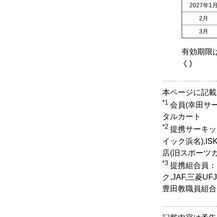
2027年1
2月
3月
有効期限
く)
本ページに記載
*1
会員(幸田サ
タルカート
*2
提携サーキッ
イック浜名),I
店(旧スポーツ
*3
提携組合員：
ク,JAF,三菱
豊田教職員組合