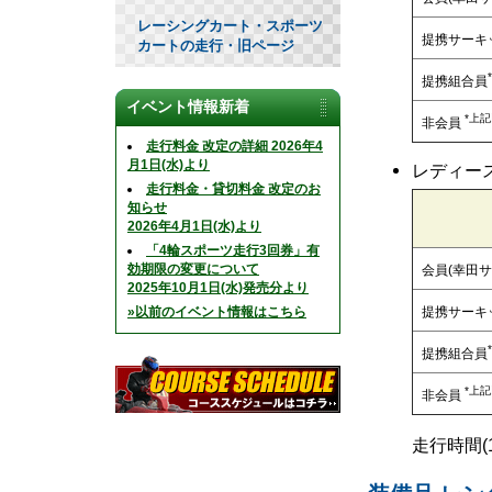
レーシングカート・スポーツ
提携サーキ
カートの走行・旧ページ
提携組合員
イベント情報新着
*上
非会員
走行料金 改定の詳細 2026年4
月1日(水)より
レディース
走行料金・貸切料金 改定のお
知らせ
2026年4月1日(水)より
「4輪スポーツ走行3回券」有
効期限の変更について
会員(幸田
2025年10月1日(水)発売分より
»以前のイベント情報はこちら
提携サーキ
提携組合員
*上
非会員
走行時間(