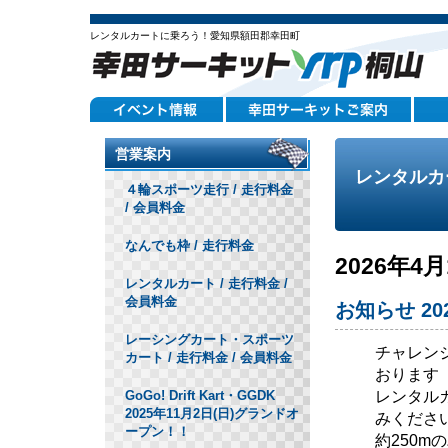
レンタルカートに乗ろう！愛知県額田郡幸田町
営業案内
レンタルカー
４輪スポーツ走行 / 走行料金
/ 会員料金
なんでも枠 / 走行料金
2026年
レンタルカート / 走行料金 /
会員料金
お知らせ 202
レーシングカート・スポーツ
チャレン
カート / 走行料金 / 会員料金
おります
レンタルカ
GoGo! Drift Kart・GGDK
2025年11月2日(日)グランドオ
みくださ
ープン！！
約250