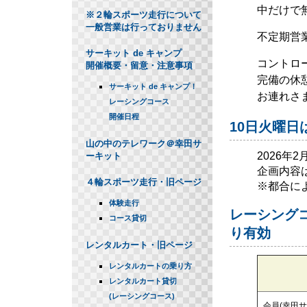
中だけで
※２輪スポーツ走行について
一般営業は行っておりません
不定期営
サーキット de キャンプ
コントロ
開催概要・留意・注意事項
完備の休
サーキット de キャンプ！
お連れさ
レーシングコース
開催日程
10日火曜日
山の中のテレワーク＠幸田サ
2026年
ーキット
企画内容
４輪スポーツ走行・旧ページ
※都合に
体験走行
レーシングコ
コース貸切
り有効
レンタルカート・旧ページ
レンタルカートの乗り方
レンタルカート貸切
(レーシングコース)
会員(幸田