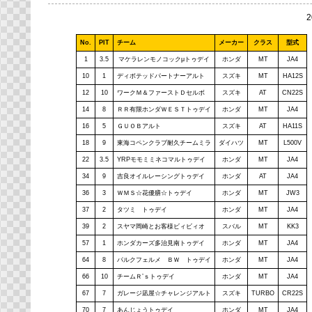
No.
PIT
チーム
メーカー
クラス
型式
1
3.5
マケラレンモノコックμトゥデイ
ホンダ
MT
JA4
10
1
ディボテッドパートナーアルト
スズキ
MT
HA12S
12
10
ワークＭ＆ファーストＤセルボ
スズキ
AT
CN22S
14
8
ＲＲ有限ホンダＷＥＳＴトゥデイ
ホンダ
MT
JA4
16
5
ＧＵＯＢアルト
スズキ
AT
HA11S
18
9
東海コペンクラブ耐久チームミラ
ダイハツ
MT
L500V
22
3.5
YRPモモミミネコマルトゥデイ
ホンダ
MT
JA4
34
9
吉良オイルレーシングトゥデイ
ホンダ
AT
JA4
36
3
ＷＭＳ☆花優膳☆トゥデイ
ホンダ
MT
JW3
37
2
タツミ トゥデイ
ホンダ
MT
JA4
39
2
スヤマ岡崎とお客様ビィビィオ
スバル
MT
KK3
57
1
ホンダカーズ多治見南トゥデイ
ホンダ
MT
JA4
64
8
パルクフェルメ ＢＷ トゥデイ
ホンダ
MT
JA4
66
10
チームＲ’ｓトゥデイ
ホンダ
MT
JA4
67
7
ガレージ凪屋☆チャレンジアルト
スズキ
TURBO
CR22S
70
7
あんじょうトゥデイ
ホンダ
MT
JA4