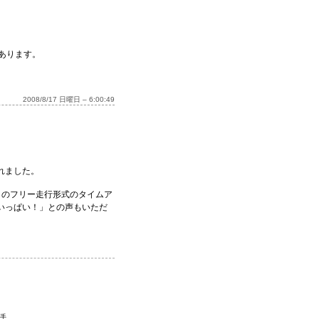
あります。
2008/8/17 日曜日 – 6:00:49
れました。
２のフリー走行形式のタイムア
いっぱい！」との声もいただ
手