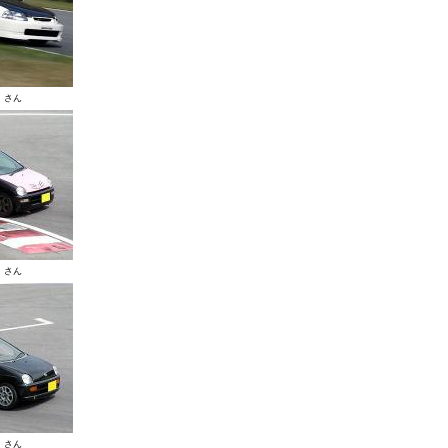
 さん
 さん
 さん