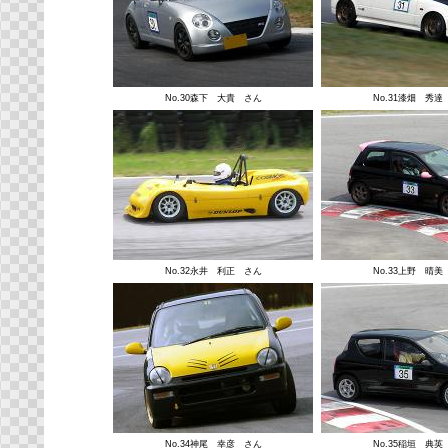
No.30森下 大貴 さん
No.31漆畑 秀達
No.32永井 利正 さん
No.33上野 晴美
No.34神尾 幸彦 さん
No.35稲垣 典英