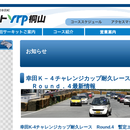
郡幸田町
お知らせ
幸田Ｋ－４チャレンジカップ耐久レー
Ｒｏｕｎｄ．４最新情報
幸田K-4チャレンジカップ耐久レース Round.4 暫