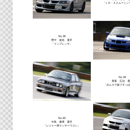
「ＬＤ・ＡＺムーミン
No.38
野中 俊也 選手
「インプレッサ」
No.39
青葉 広治 選
「みんカラ族ブタっぱ
No.40
中島 康博 選手
「レジャー用ランサーワゴン」