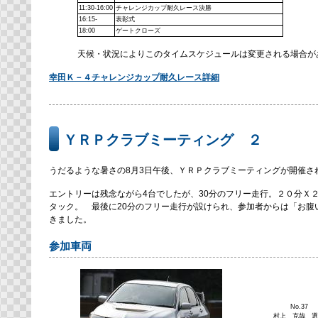
11:30-16:00
チャレンジカップ耐久レース決勝
16:15-
表彰式
18:00
ゲートクローズ
天候・状況によりこのタイムスケジュールは変更される場合が
幸田Ｋ－４チャレンジカップ耐久レース詳細
ＹＲＰクラブミーティング ２
うだるような暑さの8月3日午後、ＹＲＰクラブミーティングが開催さ
エントリーは残念ながら4台でしたが、30分のフリー走行。２０分Ｘ
タック。 最後に20分のフリー走行が設けられ、参加者からは「お腹
きました。
参加車両
No.37
村上 克哉 選