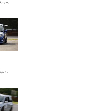
ランサー」
手
なＭ３」