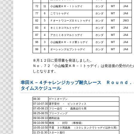
72
11
小山輪業ＫＲ－Ⅰトゥデイ
ホンダ
MT
JA4
77
6
こてつトゥデイ
ホンダ
MT
JA4
82
5
ＦオートワコーズＤＸＬトゥデイ
ホンダ
MT
JW3
83
4
キミミネコマルトゥデイ
ホンダ
MT
JA4
87
4
アカミミネコマルトゥデイ
ホンダ
MT
JA4
96
3
小山輪業ＫＲ－Ⅱ２軍トゥデイ
ホンダ
MT
JA4
99
6
オーシャンズセブントゥデイ
ホンダ
MT
JA4
８月１２日に受理書を発送しました。
Ｎｏ．７２「小山輪業ＫＲ－Ⅰトゥデイ」は発送後の受付のた
しとなります。
幸田Ｋ－４チャレンジカップ耐久レース Ｒｏｕｎｄ．
タイムスケジュール
06:30
ゲートオープン
07:10-07:30
選手受付 ・ ピットオフィス
07:45-08:15
フリー走行 ・ 義務走行５周
08:25-08:55
ブリーフィング
09:00-09:10
燃料給油
09:10-09:50
車検 ・ 封印 （車検場）
10:05-10:50
予選 ３０周義務 （３０Ｌタンクでトゥデイ以外５周）
11:15-11:30
スタート進行