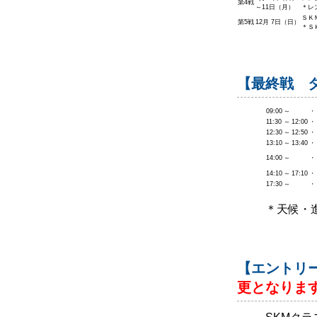
第4戦
～11日（月）
＊レ
ＳＫ
第5戦
12月 7日（日）
＊Ｓ
【最終戦 
09:00
～
・
11:30
～
12:00
・
12:30
～
12:50
・
13:10
～
13:40
・
14:00
～
・
14:10
～
17:10
・
17:30
～
・
＊天候・
【エントリ
更となりま