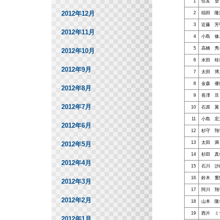
1
住友 望
2012年12月
2
稲田 隆
3
近藤 芳
2012年11月
4
小島 修
5
高橋 秀
2012年10月
6
水田 桂
2012年9月
7
太田 博
8
金森 優
2012年8月
9
長澤 旦
2012年7月
10
石原 翼
11
小島 宏
2012年6月
12
杉守 翔
13
太田 満
2012年5月
14
杉田 真
2012年4月
15
石川 沙
16
鈴木 重
2012年3月
17
阿川 翔
2012年2月
18
山本 隆
19
西片 ミ
2012年1月