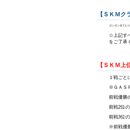
【ＳＫＭク
ガンガン当てたり
☆上記す
をご了承
【ＳＫＭ上位
１戦ごと
※ＧＡＳ
前戦優勝の
前戦2位
前戦3位の
※前戦優