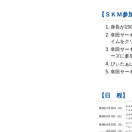
【ＳＫＭ参
身長が1
幸田サー
イムをク
幸田サー
ーズに参
ぴぃたぁ
幸田サー
【日 程】
ＳＫ
第1戦
2月16日（日）
＊Ｓ
ＳＫ
第2戦
6月 8日（日）
＊Ｓ
レン
第3戦
6月22日（日）
＊レ
8月10日（日）
レン