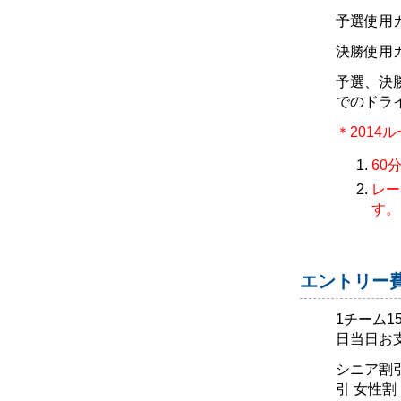
予選使用
決勝使用
予選、決
でのドラ
＊2014
60
レー
す。
エントリー
1チーム1
日当日お
シニア割引
引 女性割