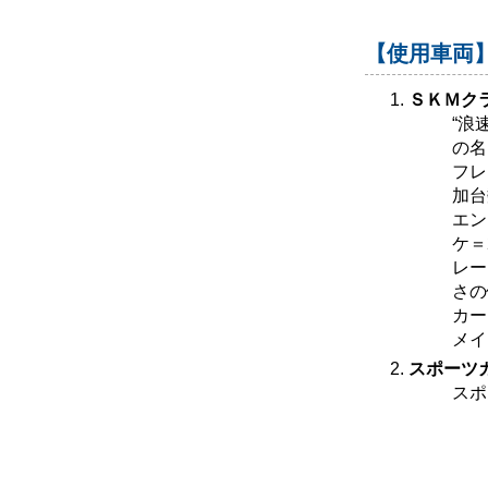
【使用車両
ＳＫＭク
“浪
の名
フレ
加台
エン
ケ＝
レー
さの
カー
メイ
スポーツ
スポ