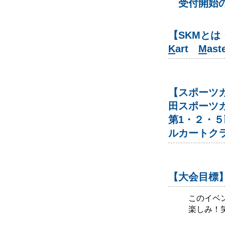
受付開始
【SKMと
K
art
M
as
【スポーツカ
田スポーツ
第1・２・
ルカートク
【大会目標
このイベ
楽しみ！