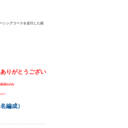
ーシングコースを走行した経
 ありがとうござい
着順12台
い。
０名編成）