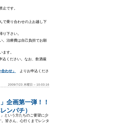
禁止です。
んで乗り合わせの上お越し下
帰り下さい。
い。治療費は自己負担でお願
います。
込ください。なお、飲酒厳
い合わせ」
よりお申込くださ
2009/7/23 木曜日 – 10:03:16
ト」企画第一弾！！
称レンパチ）
。」という方たちのご要望に少
す。皆さん、心行くまでレンタ