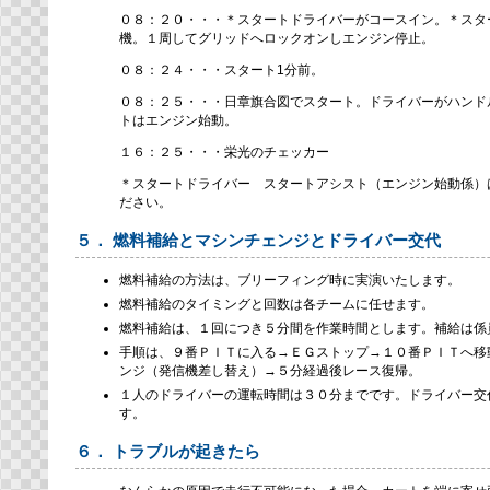
０８：２０・・・＊スタートドライバーがコースイン。＊スタ
機。１周してグリッドへロックオンしエンジン停止。
０８：２４・・・スタート1分前。
０８：２５・・・日章旗合図でスタート。ドライバーがハンド
トはエンジン始動。
１６：２５・・・栄光のチェッカー
＊スタートドライバー スタートアシスト（エンジン始動係）
ださい。
５． 燃料補給とマシンチェンジとドライバー交代
燃料補給の方法は、ブリーフィング時に実演いたします。
燃料補給のタイミングと回数は各チームに任せます。
燃料補給は、１回につき５分間を作業時間とします。補給は係
手順は、９番ＰＩＴに入る→ＥＧストップ→１０番ＰＩＴへ移
ンジ（発信機差し替え）→５分経過後レース復帰。
１人のドライバーの運転時間は３０分までです。ドライバー交
す。
６． トラブルが起きたら