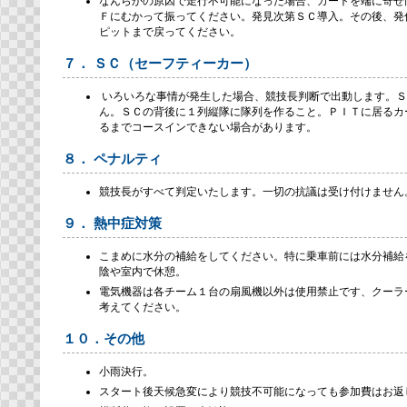
なんらかの原因で走行不可能になった場合、カートを端に寄せ
Ｆにむかって振ってください。発見次第ＳＣ導入。その後、発
ピットまで戻ってください。
７． ＳＣ（セーフティーカー）
いろいろな事情が発生した場合、競技長判断で出動します。Ｓ
ん。ＳＣの背後に１列縦隊に隊列を作ること。ＰＩＴに居るカ
るまでコースインできない場合があります。
８． ペナルティ
競技長がすべて判定いたします。一切の抗議は受け付けません
９． 熱中症対策
こまめに水分の補給をしてください。特に乗車前には水分補給
陰や室内で休憩。
電気機器は各チーム１台の扇風機以外は使用禁止です、クーラ
考えてください。
１０．その他
小雨決行。
スタート後天候急変により競技不可能になっても参加費はお返