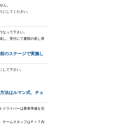
せん。
うにしてください。
行なって下さい。
成し、受付にて書類の差し替
板前のステージで実施し
にして下さい。
ト方法はルマン式、チェ
トドライバーは乗車準備を完
。チームスタッフはＰＩＴ内