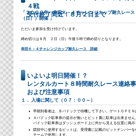
４戦
「２００９年 幸田Ｋ－４チャレンジカップ耐久レース
受付終了間近！８月２日まで
（日））開催 」
ただいま参加を受け付けています。
締め切りは８月 ２日（日）午後５時で締め切りとなります。
幸田Ｋ－４チャレンジカップ耐久レース 詳細
いよいよ明日開催！？
レンタルカート８時間耐久レース連絡
および注意事項
１． 入場に関して（０７：００～）
早朝到着者は、Ｂパドックで待機して下さい。ゲートＯＰＥＮ
Ａパドック駐車券の提示が無いとピット裏に駐車は出来ません
パドック駐車券はダッシュボード上に外から見える位置に掲示
競技中に使用するピットは、受理書に記載のピットナンバーを
チームで使用します。