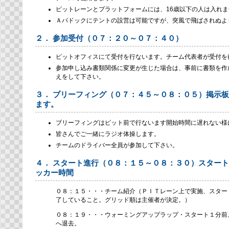
ピットレーンとプラットフォームには、16歳以下の人は入れま
Ａパドックにテントの設営は可能ですが、突風で飛ばされぬよ
２． 参加受付（０７：２０～０７：４０）
ピットオフィスにて受付を行ないます。チーム代表者が受付を
参加申し込み書類関係に変更が生じた場合は、事前に書類を作
えをして下さい。
３． ブリーフィング（０７：４５～０８：０５）掲示
ます。
ブリーフィングはピット前で行ないます開始時間に遅れない様
皆さんでご一緒にラジオ体操します。
チームのドライバー全員が参加して下さい。
４． スタート進行（０８：１５～０８：３０）スター
ッカー時間
０８：１５・・・チーム紹介（ＰＩＴレーン上で実施、スター
了していること。グリッド順は主催者が決定。）
０８：１９・・・ウォーミングアップラップ・スタート１分前
へ退去。