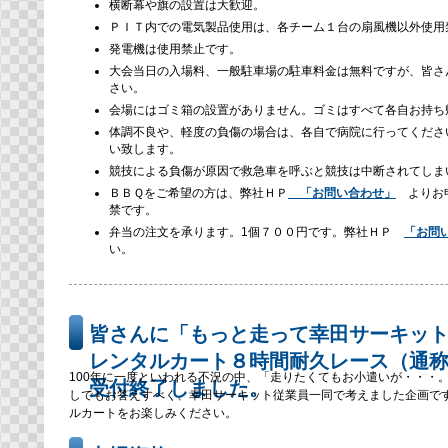
横断幕や旗の設置は大歓迎。
ＰＩＴ内での電気製品使用は、各チーム１台の扇風機以外使用
発電機は使用禁止です。
大会当日の入場料、一般駐車場の駐車料金は無料ですが、皆さ
さい。
会場にはゴミ箱の設置がありません。ゴミはすべて各自お持ち
体調不良や、軽度の負傷の場合は、各自で病院に行ってくださ
い致します。
競技による負傷が原因で救急車を呼ぶと競技は中断されてしま
ＢＢＱをご希望の方は、弊社ＨＰ
「お問い合わせ」
よりお申
禁です。
弁当の注文を承ります。1個７００円です。弊社ＨＰ
「お問
い。
皆さんに「もっと走って幸田サーキッ
レンタルカート８時間耐久レース（通
100年に一度といわれる不況の中、「走りたくてもお小遣いが・・・
受付終了しました。
しでもお答えすべく、幸田サーキット従業員一同で考えました企画で
ルカートをお楽しみください。