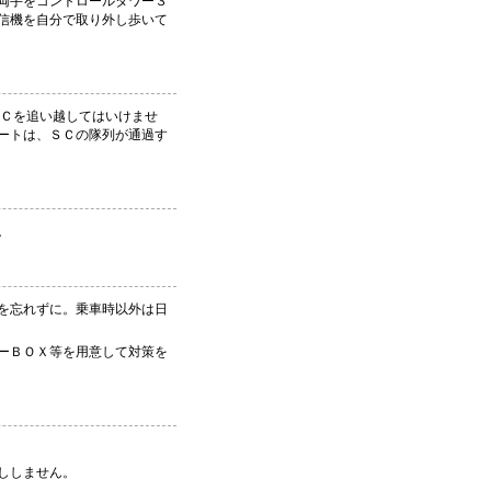
両手をコントロールタワー３
信機を自分で取り外し歩いて
Ｃを追い越してはいけませ
ートは、ＳＣの隊列が通過す
。
を忘れずに。乗車時以外は日
ーＢＯＸ等を用意して対策を
ししません。