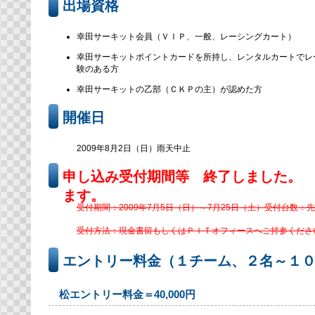
出場資格
幸田サーキット会員（ＶＩＰ、一般、レーシングカート）
幸田サーキットポイントカードを所持し、レンタルカートでレ
験のある方
幸田サーキットの乙部（ＣＫＰの主）が認めた方
開催日
2009年8月2日（日）雨天中止
申し込み受付期間等 終了しました。
ます。
受付期間：2009年7月5日（日）～7月25日（土）
受付台数：先
受付方法：現金書留もしくはＰＩＴオフィースへご持参くださ
エントリー料金（１チーム、２名～１
松エントリー料金＝40,000円