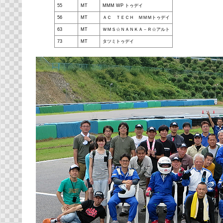
55
MT
MMM WP トゥデイ
56
MT
ＡＣ ＴＥＣＨ ＭＭＭトゥデイ
63
MT
ＷＭＳ☆ＮＡＮＫＡ－Ｒ☆アルト
73
MT
タツミトゥデイ