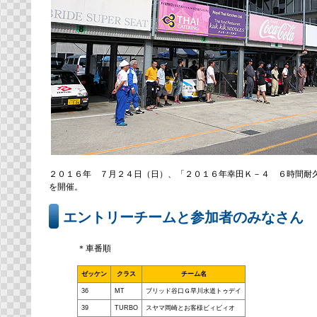
２０１６年 ７月２４日（日）、「２０１６年幸田Ｋ－４ ６時間耐
を開催。
エントリーチームと参加者のみなさん
＊車番順
ゼッケン
クラス
チーム名
36
MT
ブリッド谷口Ｇ早川水道トゥデイ
39
TURBO
スヤマ岡崎とお客様ビィビィオ