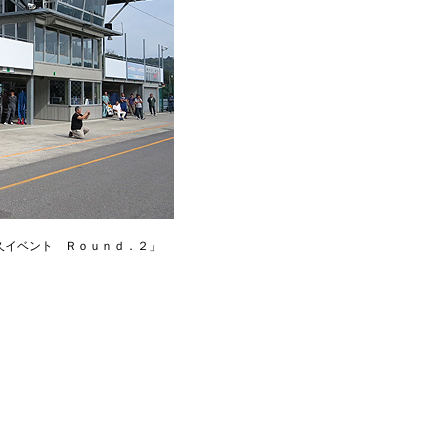
久イベント Ｒｏｕｎｄ．２」