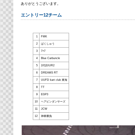
ありがとうございます。
エントリー12チーム
1
FMK
2
ばくしゅう
3
7×7
4
Blue Carbuncle
5
2代目IUR2
6
DREAMS RT
7
UUFD kart club 東海
8
TT
9
EGP3
10
ヘアピンダンサーズ
11
JCW
12
神拳勝負